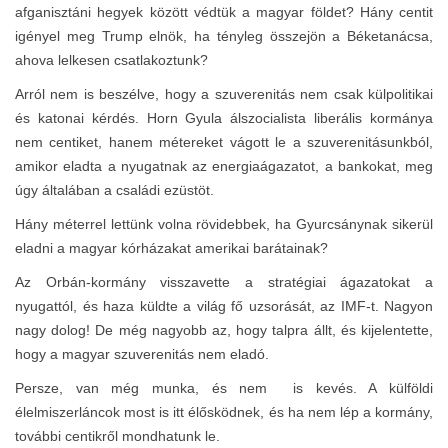
afganisztáni hegyek között védtük a magyar földet? Hány centit
igényel meg Trump elnök, ha tényleg összejön a Béketanácsa,
ahova lelkesen csatlakoztunk?
Arról nem is beszélve, hogy a szuverenitás nem csak külpolitikai
és katonai kérdés. Horn Gyula álszocialista liberális kormánya
nem centiket, hanem métereket vágott le a szuverenitásunkból,
amikor eladta a nyugatnak az energiaágazatot, a bankokat, meg
úgy általában a családi ezüstöt.
Hány méterrel lettünk volna rövidebbek, ha Gyurcsánynak sikerül
eladni a magyar kórházakat amerikai barátainak?
Az Orbán-kormány visszavette a stratégiai ágazatokat a
nyugattól, és haza küldte a világ fő uzsorását, az IMF-t. Nagyon
nagy dolog! De még nagyobb az, hogy talpra állt, és kijelentette,
hogy a magyar szuverenitás nem eladó.
Persze, van még munka, és nem is kevés. A külföldi
élelmiszerláncok most is itt élősködnek, és ha nem lép a kormány,
további centikről mondhatunk le.