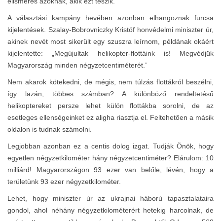
elismerés azoknak, akik ezt teszik.
A választási kampány hevében azonban elhangoznak furcsa
kijelentések. Szalay-Bobrovniczky Kristóf honvédelmi miniszter úr,
akinek nevét most sikerült egy szuszra leírnom, példának okáért
kijelentette: „Megújultak helikopter-flottáink is! Megvédjük
Magyarország minden négyzetcentiméterét.”
Nem akarok kötekedni, de mégis, nem túlzás flottákról beszélni,
így lazán, többes számban? A különböző rendeltetésű
helikoptereket persze lehet külön flottákba sorolni, de az
esetleges ellenségeinket ez aligha riasztja el. Feltehetően a másik
oldalon is tudnak számolni.
Legjobban azonban ez a centis dolog izgat. Tudják Önök, hogy
egyetlen négyzetkilométer hány négyzetcentiméter? Elárulom: 10
milliárd! Magyarországon 93 ezer van belőle, lévén, hogy a
területünk 93 ezer négyzetkilométer.
Lehet, hogy miniszter úr az ukrajnai háború tapasztalataira
gondol, ahol néhány négyzetkilométerért hetekig harcolnak, de