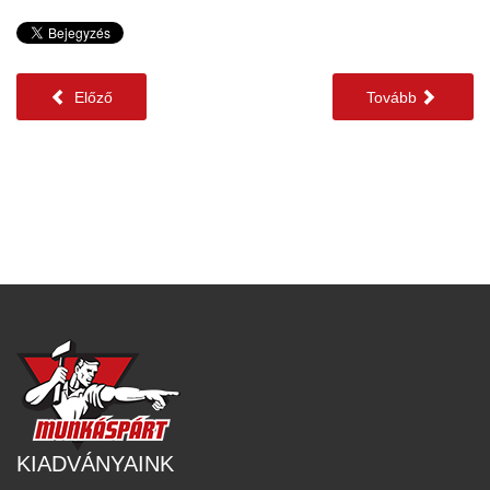
Előző
Tovább
KIADVÁNYAINK