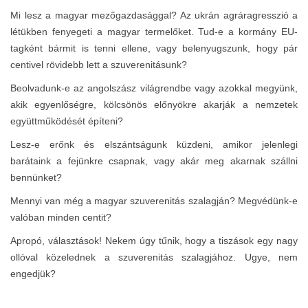
Mi lesz a magyar mezőgazdasággal? Az ukrán agráragresszió a
létükben fenyegeti a magyar termelőket. Tud-e a kormány EU-
tagként bármit is tenni ellene, vagy belenyugszunk, hogy pár
centivel rövidebb lett a szuverenitásunk?
Beolvadunk-e az angolszász világrendbe vagy azokkal megyünk,
akik egyenlőségre, kölcsönös előnyökre akarják a nemzetek
együttműködését építeni?
Lesz-e erőnk és elszántságunk küzdeni, amikor jelenlegi
barátaink a fejünkre csapnak, vagy akár meg akarnak szállni
bennünket?
Mennyi van még a magyar szuverenitás szalagján? Megvédünk-e
valóban minden centit?
Apropó, választások! Nekem úgy tűnik, hogy a tiszások egy nagy
ollóval közelednek a szuverenitás szalagjához. Ugye, nem
engedjük?