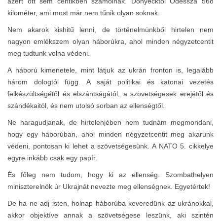
azért ott sem centikben számolnak. Donyecktől Odessza 568
kilométer, ami most már nem tűnik olyan soknak.
Nem akarok kishitű lenni, de történelmünkből hirtelen nem
nagyon emlékszem olyan háborúkra, ahol minden négyzetcentit
meg tudtunk volna védeni.
A háború kimenetele, mint látjuk az ukrán fronton is, legalább
három dologtól függ. A saját politikai és katonai vezetés
felkészültségétől és elszántságától, a szövetségesek erejétől és
szándékaitól, és nem utolsó sorban az ellenségtől.
Ne haragudjanak, de hirtelenjében nem tudnám megmondani,
hogy egy háborúban, ahol minden négyzetcentit meg akarunk
védeni, pontosan ki lehet a szövetségesünk. A NATO 5. cikkelye
egyre inkább csak egy papír.
És főleg nem tudom, hogy ki az ellenség. Szombathelyen
miniszterelnök úr Ukrajnát nevezte meg ellenségnek. Egyetértek!
De ha ne adj isten, holnap háborúba keveredünk az ukránokkal,
akkor objektíve annak a szövetségese leszünk, aki szintén