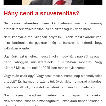
Hány centi a szuverenitás?
Ne tessék félreérteni, nem kérdőjelezem meg a kormány
erőfeszítéseit szuverenitásunk és biztonságunk védelmére.
Nem könnyű a mai világban helytállni. Több rosszakarónk van,
mint barátunk, és gyakran még a barátról is kiderül, hogy
valójában ellenfél.
Úgy tűnik, azt is nehéz megszámolni, hogy hány nap süt az égen.
Kettő, ahogyan miniszterelnök úr 2023-ban mondta? Vagy
három? Miniszterelnök úr 2025-ben már ennyit számolt.
Vagy talán csak egy? Vagy csak most a trumpi nap elhomályosítja
a többit? És ha meg is számoltuk őket, akkor is marad a kérdés:
melyik alá álljunk, melyiktől várhatunk tartósan több meleget?
Nos, ilyen világban védeni a magyar érdekeket,
szuverenitásunkat és biztonságunkat, iszonyúan nehéz feladat, s