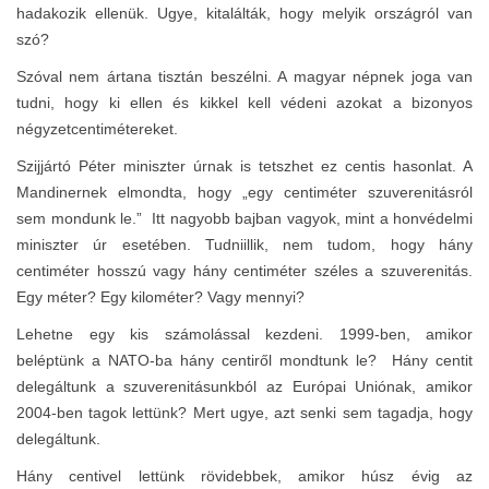
hadakozik ellenük. Ugye, kitalálták, hogy melyik országról van
szó?
Szóval nem ártana tisztán beszélni. A magyar népnek joga van
tudni, hogy ki ellen és kikkel kell védeni azokat a bizonyos
négyzetcentimétereket.
Szijjártó Péter miniszter úrnak is tetszhet ez centis hasonlat. A
Mandinernek elmondta, hogy „egy centiméter szuverenitásról
sem mondunk le.” Itt nagyobb bajban vagyok, mint a honvédelmi
miniszter úr esetében. Tudniillik, nem tudom, hogy hány
centiméter hosszú vagy hány centiméter széles a szuverenitás.
Egy méter? Egy kilométer? Vagy mennyi?
Lehetne egy kis számolással kezdeni. 1999-ben, amikor
beléptünk a NATO-ba hány centiről mondtunk le? Hány centit
delegáltunk a szuverenitásunkból az Európai Uniónak, amikor
2004-ben tagok lettünk? Mert ugye, azt senki sem tagadja, hogy
delegáltunk.
Hány centivel lettünk rövidebbek, amikor húsz évig az