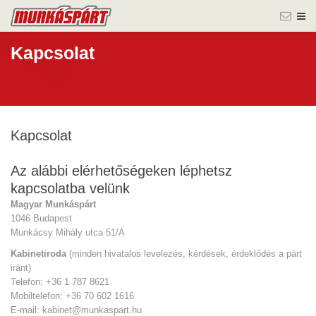
Kapcsolat
Kapcsolat
Az alábbi elérhetőségeken léphetsz
kapcsolatba velünk
Magyar Munkáspárt
1046 Budapest
Munkácsy Mihály utca 51/A
Kabinetiroda
(minden hivatalos levelezés, kérdések, érdeklődés a párt
iránt)
Telefon: +36 1 787 8621
Mobiltelefon: +36 70 602 1616
E-mail: kabinet@munkaspart.hu