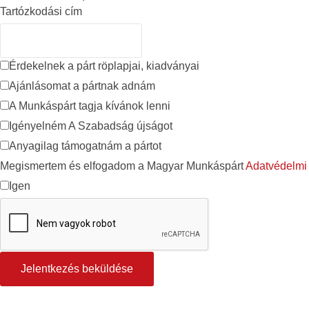
Tartózkodási cím
Érdekelnek a párt röplapjai, kiadványai
Ajánlásomat a pártnak adnám
A Munkáspárt tagja kívánok lenni
Igényelném A Szabadság újságot
Anyagilag támogatnám a pártot
Megismertem és elfogadom a Magyar Munkáspárt
Adatvédelmi 
Igen
Jelentkezés beküldése