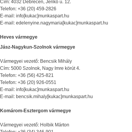
Cím: 4032 Debrecen, Jerikó u. 12.
Telefon: +36 (20) 459-2826
E-mail: info[kukac]munkaspart.hu
E-mail: edelenyine.nagymaria[kukac]munkaspart.hu
Heves vármegye
Jász-Nagykun-Szolnok vármegye
Vármegyei vezető: Bencsik Mihály
Cím: 5000 Szolnok, Nagy Imre körút 4.
Telefon: +36 (56) 425-821
Telefon: +36 (20) 926-0551
E-mail: info[kukac]munkaspart.hu
E-mail: bencsik.mihaly[kukac]munkaspart.hu
Komárom-Esztergom vármegye
Vármegyei vezető: Holbik Márton
Telefon: +36 (34) 346-901