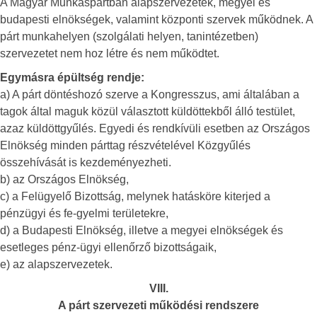
A Magyar Munkáspártban alapszervezetek, megyei és
budapesti elnökségek, valamint központi szervek működnek. A
párt munkahelyen (szolgálati helyen, tanintézetben)
szervezetet nem hoz létre és nem működtet.
Egymásra épültség rendje:
a) A párt döntéshozó szerve a Kongresszus, ami általában a
tagok által maguk közül választott küldöttekből álló testület,
azaz küldöttgyűlés. Egyedi és rendkívüli esetben az Országos
Elnökség minden párttag részvételével Közgyűlés
összehívását is kezdeményezheti.
b) az Országos Elnökség,
c) a Felügyelő Bizottság, melynek hatásköre kiterjed a
pénzügyi és fe-gyelmi területekre,
d) a Budapesti Elnökség, illetve a megyei elnökségek és
esetleges pénz-ügyi ellenőrző bizottságaik,
e) az alapszervezetek.
VIII.
A párt szervezeti működési rendszere