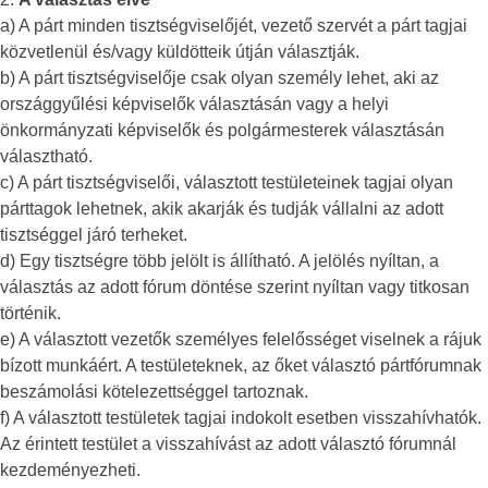
a) A párt minden tisztségviselőjét, vezető szervét a párt tagjai
közvetlenül és/vagy küldötteik útján választják.
b) A párt tisztségviselője csak olyan személy lehet, aki az
országgyűlési képviselők választásán vagy a helyi
önkormányzati képviselők és polgármesterek választásán
választható.
c) A párt tisztségviselői, választott testületeinek tagjai olyan
párttagok lehetnek, akik akarják és tudják vállalni az adott
tisztséggel járó terheket.
d) Egy tisztségre több jelölt is állítható. A jelölés nyíltan, a
választás az adott fórum döntése szerint nyíltan vagy titkosan
történik.
e) A választott vezetők személyes felelősséget viselnek a rájuk
bízott munkáért. A testületeknek, az őket választó pártfórumnak
beszámolási kötelezettséggel tartoznak.
f) A választott testületek tagjai indokolt esetben visszahívhatók.
Az érintett testület a visszahívást az adott választó fórumnál
kezdeményezheti.