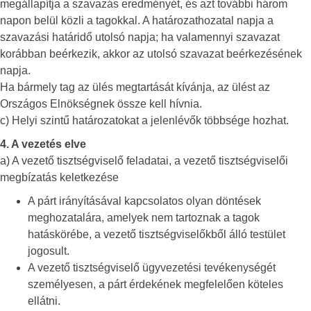
megállapítja a szavazás eredményét, és azt további három
napon belül közli a tagokkal. A határozathozatal napja a
szavazási határidő utolsó napja; ha valamennyi szavazat
korábban beérkezik, akkor az utolsó szavazat beérkezésének
napja.
Ha bármely tag az ülés megtartását kívánja, az ülést az
Országos Elnökségnek össze kell hívnia.
c) Helyi szintű határozatokat a jelenlévők többsége hozhat.
4. A vezetés elve
a) A vezető tisztségviselő feladatai, a vezető tisztségviselői
megbízatás keletkezése
A párt irányításával kapcsolatos olyan döntések
meghozatalára, amelyek nem tartoznak a tagok
hatáskörébe, a vezető tisztségviselőkből álló testület
jogosult.
A vezető tisztségviselő ügyvezetési tevékenységét
személyesen, a párt érdekének megfelelően köteles
ellátni.