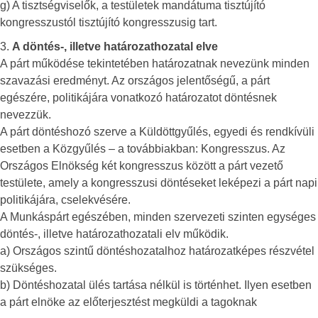
g) A tisztségviselők, a testületek mandátuma tisztújító
kongresszustól tisztújító kongresszusig tart.
3.
A döntés-, illetve határozathozatal elve
A párt működése tekintetében határozatnak nevezünk minden
szavazási eredményt. Az országos jelentőségű, a párt
egészére, politikájára vonatkozó határozatot döntésnek
nevezzük.
A párt döntéshozó szerve a Küldöttgyűlés, egyedi és rendkívüli
esetben a Közgyűlés – a továbbiakban: Kongresszus. Az
Országos Elnökség két kongresszus között a párt vezető
testülete, amely a kongresszusi döntéseket leképezi a párt napi
politikájára, cselekvésére.
A Munkáspárt egészében, minden szervezeti szinten egységes
döntés-, illetve határozathozatali elv működik.
a) Országos szintű döntéshozatalhoz határozatképes részvétel
szükséges.
b) Döntéshozatal ülés tartása nélkül is történhet. Ilyen esetben
a párt elnöke az előterjesztést megküldi a tagoknak