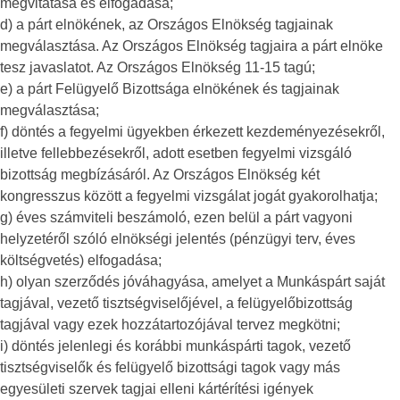
megvitatása és elfogadása;
d) a párt elnökének, az Országos Elnökség tagjainak
megválasztása. Az Országos Elnökség tagjaira a párt elnöke
tesz javaslatot. Az Országos Elnökség 11-15 tagú;
e) a párt Felügyelő Bizottsága elnökének és tagjainak
megválasztása;
f) döntés a fegyelmi ügyekben érkezett kezdeményezésekről,
illetve fellebbezésekről, adott esetben fegyelmi vizsgáló
bizottság megbízásáról. Az Országos Elnökség két
kongresszus között a fegyelmi vizsgálat jogát gyakorolhatja;
g) éves számviteli beszámoló, ezen belül a párt vagyoni
helyzetéről szóló elnökségi jelentés (pénzügyi terv, éves
költségvetés) elfogadása;
h) olyan szerződés jóváhagyása, amelyet a Munkáspárt saját
tagjával, vezető tisztségviselőjével, a felügyelőbizottság
tagjával vagy ezek hozzátartozójával tervez megkötni;
i) döntés jelenlegi és korábbi munkáspárti tagok, vezető
tisztségviselők és felügyelő bizottsági tagok vagy más
egyesületi szervek tagjai elleni kártérítési igények