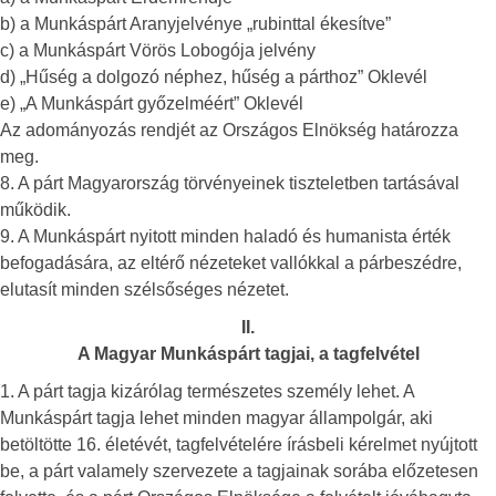
b) a Munkáspárt Aranyjelvénye „rubinttal ékesítve”
c) a Munkáspárt Vörös Lobogója jelvény
d) „Hűség a dolgozó néphez, hűség a párthoz” Oklevél
e) „A Munkáspárt győzelméért” Oklevél
Az adományozás rendjét az Országos Elnökség határozza
meg.
8. A párt Magyarország törvényeinek tiszteletben tartásával
működik.
9. A Munkáspárt nyitott minden haladó és humanista érték
befogadására, az eltérő nézeteket vallókkal a párbeszédre,
elutasít minden szélsőséges nézetet.
II.
A Magyar Munkáspárt tagjai, a tagfelvétel
1. A párt tagja kizárólag természetes személy lehet. A
Munkáspárt tagja lehet minden magyar állampolgár, aki
betöltötte 16. életévét, tagfelvételére írásbeli kérelmet nyújtott
be, a párt valamely szervezete a tagjainak sorába előzetesen