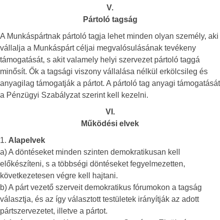
V.
Pártoló tagság
A Munkáspártnak pártoló tagja lehet minden olyan személy, aki
vállalja a Munkáspárt céljai megvalósulásának tevékeny
támogatását, s akit valamely helyi szervezet pártoló taggá
minősít. Ők a tagsági viszony vállalása nélkül erkölcsileg és
anyagilag támogatják a pártot. A pártoló tag anyagi támogatását
a Pénzügyi Szabályzat szerint kell kezelni.
VI.
Működési elvek
1.
Alapelvek
a) A döntéseket minden szinten demokratikusan kell
előkészíteni, s a többségi döntéseket fegyelmezetten,
következetesen végre kell hajtani.
b) A párt vezető szerveit demokratikus fórumokon a tagság
választja, és az így választott testületek irányítják az adott
pártszervezetet, illetve a pártot.