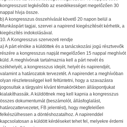
kongresszust legkésőbb az esedékességet megelőzően 30
nappal hívja össze.
b) A kongresszus összehívását követő 20 napon belül a
Munkáspárt tagjai, szervei a napirend kiegészítését kérhetik, a
kiegészítés indokolásával.
10. A Kongresszus szervezeti rendje
a) A párt elnöke a küldöttek és a tanácskozási jogú résztvevők
részére a kongresszus napját megelőzően 15 nappal meghívót
küld. A meghívónak tartalmaznia kell a párt nevét és
székhelyét, a kongresszus idejét, helyét és napirendjét,
valamint a határozatok tervezetét. A napirendet a meghívóban
olyan részletességgel kell feltüntetni, hogy a szavazásra
jogosultak a tárgyalni kívánt témakörökben álláspontjukat
kialakíthassák. A küldöttnek meg kell kapnia a kongresszus
összes dokumentumát (beszámolót, állásfoglalást,
határozattervezetet, FB jelentést), hogy megfelelően
felkészülhessen a döntéshozatalhoz. A napirenddel
kapcsolatosan a küldött kérdéseket tehet fel, melyekre érdemi