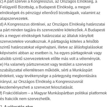
c) A párt szervei a Kongresszus, az Országos Elnökség, a
Felügyelő Bizottság, a Budapesti Elnökség, a megyei
elnökségek és pénzügyi ellenőrző bizottságaik, valamint az
alapszervezetek.
d) A Kongresszus döntései, az Országos Elnökség határozatai
a párt minden tagjára és szervezetére kötelezőek. A Budapesti
és a megyei elnökségek határozatai az általuk irányított
szervezetekre vonatkoznak. A párttagság köteles a felsőbb
szintű határozatokat végrehajtani, illetve az állásfoglalásokat
képviselni abban az esetben is, ha egyes párttagoknak vagy
alsóbb szintű szervezeteknek előtte más volt a véleményük.
e) Ha valamely pártszervezet vagy testület a szervezeti
szabályzattal ellentétesen működik, sérti a Munkáspárt
érdekeit, vagy tevékenysége a pártegység megbontására
irányul, az Országos Elnökség a Kongresszusnál
kezdeményezheti a szervezet feloszlatását.
f) Frakciótilalom – a Magyar Munkáspártban politikai platformok
és frakciók nem szervezhetők.
2.
A választás elve