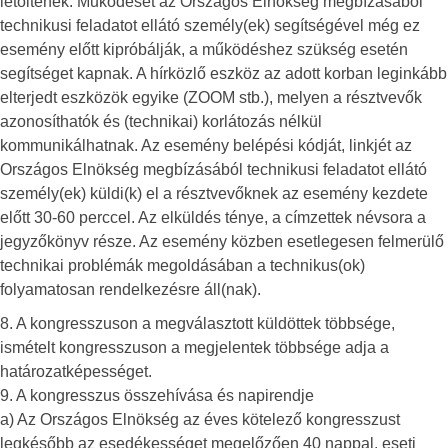
letöltenek. Működését az Országos Elnökség megbízásából
technikusi feladatot ellátó személy(ek) segítségével még ez
esemény előtt kipróbálják, a működéshez szükség esetén
segítséget kapnak. A hírközlő eszköz az adott korban leginkább
elterjedt eszközök egyike (ZOOM stb.), melyen a résztvevők
azonosíthatók és (technikai) korlátozás nélkül
kommunikálhatnak. Az esemény belépési kódját, linkjét az
Országos Elnökség megbízásából technikusi feladatot ellátó
személy(ek) küldi(k) el a résztvevőknek az esemény kezdete
előtt 30-60 perccel. Az elküldés ténye, a címzettek névsora a
jegyzőkönyv része. Az esemény közben esetlegesen felmerülő
technikai problémák megoldásában a technikus(ok)
folyamatosan rendelkezésre áll(nak).
8. A kongresszuson a megválasztott küldöttek többsége,
ismételt kongresszuson a megjelentek többsége adja a
határozatképességet.
9. A kongresszus összehívása és napirendje
a) Az Országos Elnökség az éves kötelező kongresszust
legkésőbb az esedékességet megelőzően 40 nappal, eseti