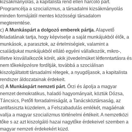
kizsákmányolás, a kapitalista rend ellen harcoló párt.
Programcélja a szocializmus, a társadalmi kizsákmányolás
minden formájától mentes közösségi társadalom
megteremtése.
c)
A Munkáspárt a dolgozó emberek pártja.
Alapvető
feladatának tartja, hogy képviselje a saját munkájukból élők, a
munkások, a parasztok, az értelmiségiek, valamint a
családjukat munkájukból ellátó egyéni vállalkozók, mikro-,
illetve kisvállalkozók körét, akik jövedelmüket létfenntartásra és
nem tőkeképzésre fordítják, továbbá a szociálisan
kiszolgáltatott társadalmi rétegek, a nyugdíjasok, a kapitalista
rendszer áldozatainak érdekeit.
d)
A Munkáspárt nemzeti párt.
Őrzi és ápolja a magyar
nemzet demokratikus, haladó hagyományait, köztük Dózsa,
Táncsics, Petőfi forradalmiságát, a Tanácsköztársaság, az
antifasiszta küzdelem, a Felszabadulás emlékét, magáénak
vallja a magyar szocializmus történelmi értékeit. A nemzetközi
tőke s az azt kiszolgáló hazai nagytőke érdekeivel szemben a
magyar nemzeti érdekekért küzd.