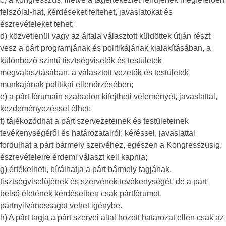
felszólal-hat, kérdéseket feltehet, javaslatokat és
észrevételeket tehet;
d) közvetlenül vagy az általa választott küldöttek útján részt
vesz a párt programjának és politikájának kialakításában, a
különböző szintű tisztségviselők és testületek
megválasztásában, a választott vezetők és testületek
munkájának politikai ellenőrzésében;
e) a párt fórumain szabadon kifejtheti véleményét, javaslattal,
kezdeményezéssel élhet;
f) tájékozódhat a párt szervezeteinek és testületeinek
tevékenységéről és határozatairól; kéréssel, javaslattal
fordulhat a párt bármely szervéhez, egészen a Kongresszusig,
észrevételeire érdemi választ kell kapnia;
g) értékelheti, bírálhatja a párt bármely tagjának,
tisztségviselőjének és szervének tevékenységét, de a párt
belső életének kérdéseiben csak pártfórumot,
pártnyilvánosságot vehet igénybe.
h) A párt tagja a párt szervei által hozott határozat ellen csak az