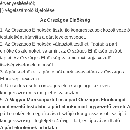
érvényesítéséről;
j ) végelszámoló kijelölése.
Az Országos Elnökség
1. Az Országos Elnökség tisztújító kongresszusok között vezető
testületként irányítja a párt tevékenységét.
2. Az Országos Elnökség választott testület. Tagjai: a párt
elnöke és alelnökei, valamint az Országos Elnökség további
tagjai. Az Országos Elnökség valamennyi tagja vezető
tisztségviselőnek minősül.
3. A párt alelnökeit a párt elnökének javaslatára az Országos
Elnökség nevezi ki.
4. Üresedés esetén országos elnökségi tagot az éves
kongresszuson is meg lehet választani.
5.
A Magyar Munkáspártot és a párt Országos Elnökségét
mint vezető testületet a párt elnöke mint ügyvezető vezeti.
A
párt elnökének megbízatása tisztújító kongresszustól tisztújító
kongresszusig – legfeljebb 4 évig – tart, és újraválasztható.
A párt elnökének feladatai