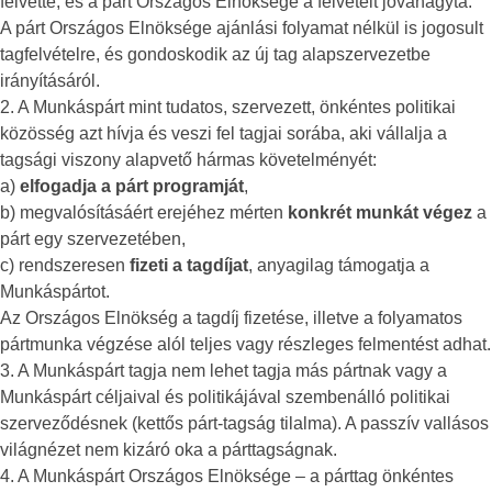
felvette, és a párt Országos Elnöksége a felvételt jóváhagyta.
A párt Országos Elnöksége ajánlási folyamat nélkül is jogosult
tagfelvételre, és gondoskodik az új tag alapszervezetbe
irányításáról.
2. A Munkáspárt mint tudatos, szervezett, önkéntes politikai
közösség azt hívja és veszi fel tagjai sorába, aki vállalja a
tagsági viszony alapvető hármas követelményét:
a)
elfogadja a párt programját
,
b) megvalósításáért erejéhez mérten
konkrét munkát végez
a
párt egy szervezetében,
c) rendszeresen
fizeti a tagdíjat
, anyagilag támogatja a
Munkáspártot.
Az Országos Elnökség a tagdíj fizetése, illetve a folyamatos
pártmunka végzése alól teljes vagy részleges felmentést adhat.
3. A Munkáspárt tagja nem lehet tagja más pártnak vagy a
Munkáspárt céljaival és politikájával szembenálló politikai
szerveződésnek (kettős párt-tagság tilalma). A passzív vallásos
világnézet nem kizáró oka a párttagságnak.
4. A Munkáspárt Országos Elnöksége – a párttag önkéntes