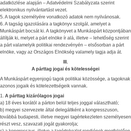
adatközlése alapján – Adatvédelmi Szabályzata szerint
elektronikus nyilvántartást vezet.
5. A tagok személyére vonatkozó adatok nem nyilvánosak.
6. A tagság igazolására a tagkönyv szolgál, amelyet a
Munkáspárt bocsát ki. A tagkönyvet a Munkáspárt központjában
állítják ki, melyet a párt elnöke ír alá, illetve – lehetőség szerint
a párt valamelyik politikai rendezvényén – elsősorban a párt
elnöke, vagy az Országos Elnökség valamely tagja adja át.
III.
A párttag jogai és kötelességei
A Munkáspárt egyenjogú tagok politikai közössége, a tagoknak
azonos jogaik és kötelezettségeik vannak.
1.
A párttag kizárólagos jogai
a) 18 éves korától a párton belül teljes joggal választható;
b) megyei szervezete által delegáltként a kongresszuson,
továbbá budapesti, illetve megyei tagértekezleten személyesen
részt vesz, szavazati jogát gyakorolja;
c) a kongresszus, illetve a tagértekezlet rendjének megfelelően