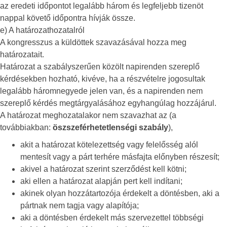
az eredeti időpontot legalább három és legfeljebb tizenöt
nappal követő időpontra hívják össze.
e) A határozathozatalról
A kongresszus a küldöttek szavazásával hozza meg
határozatait.
Határozat a szabályszerűen közölt napirenden szereplő
kérdésekben hozható, kivéve, ha a részvételre jogosultak
legalább háromnegyede jelen van, és a napirenden nem
szereplő kérdés megtárgyalásához egyhangúlag hozzájárul.
A határozat meghozatalakor nem szavazhat az (a
továbbiakban:
öszszeférhetetlenségi szabály
),
akit a határozat kötelezettség vagy felelősség alól
mentesít vagy a párt terhére másfajta előnyben részesít;
akivel a határozat szerint szerződést kell kötni;
aki ellen a határozat alapján pert kell indítani;
akinek olyan hozzátartozója érdekelt a döntésben, aki a
pártnak nem tagja vagy alapítója;
aki a döntésben érdekelt más szervezettel többségi