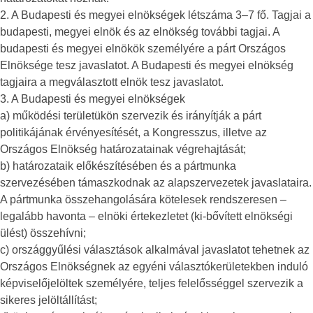
2. A Budapesti és megyei elnökségek létszáma 3–7 fő. Tagjai a
budapesti, megyei elnök és az elnökség további tagjai. A
budapesti és megyei elnökök személyére a párt Országos
Elnöksége tesz javaslatot. A Budapesti és megyei elnökség
tagjaira a megválasztott elnök tesz javaslatot.
3. A Budapesti és megyei elnökségek
a) működési területükön szervezik és irányítják a párt
politikájának érvényesítését, a Kongresszus, illetve az
Országos Elnökség határozatainak végrehajtását;
b) határozataik előkészítésében és a pártmunka
szervezésében támaszkodnak az alapszervezetek javaslataira.
A pártmunka összehangolására kötelesek rendszeresen –
legalább havonta – elnöki értekezletet (ki-bővített elnökségi
ülést) összehívni;
c) országgyűlési választások alkalmával javaslatot tehetnek az
Országos Elnökségnek az egyéni választókerületekben induló
képviselőjelöltek személyére, teljes felelősséggel szervezik a
sikeres jelöltállítást;