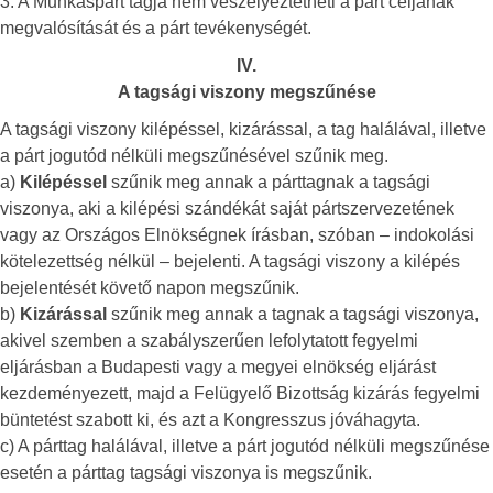
3. A Munkáspárt tagja nem veszélyeztetheti a párt céljának
megvalósítását és a párt tevékenységét.
IV.
A tagsági viszony megszűnése
A tagsági viszony kilépéssel, kizárással, a tag halálával, illetve
a párt jogutód nélküli megszűnésével szűnik meg.
a)
Kilépéssel
szűnik meg annak a párttagnak a tagsági
viszonya, aki a kilépési szándékát saját pártszervezetének
vagy az Országos Elnökségnek írásban, szóban – indokolási
kötelezettség nélkül – bejelenti. A tagsági viszony a kilépés
bejelentését követő napon megszűnik.
b)
Kizárással
szűnik meg annak a tagnak a tagsági viszonya,
akivel szemben a szabályszerűen lefolytatott fegyelmi
eljárásban a Budapesti vagy a megyei elnökség eljárást
kezdeményezett, majd a Felügyelő Bizottság kizárás fegyelmi
büntetést szabott ki, és azt a Kongresszus jóváhagyta.
c) A párttag halálával, illetve a párt jogutód nélküli megszűnése
esetén a párttag tagsági viszonya is megszűnik.