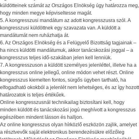
küldötteinek számát az Országos Elnökség úgy határozza meg,
hogy minden megye képviseltesse magát.
5. A kongresszusi mandátum az adott kongresszusra szól. A
kongresszusi küldöttnek egy szavazata van. A küldött a
mandátumát nem ruházhatja át.
6. Az Országos Elnökség és a Felügyelő Bizottság tagjainak –
ha nincs küldötti mandátumuk, akkor tanácskozási joggal – a
kongresszus teljes idő-szakában jelen kell lenniük.
7. A kongresszuson a küldött személyes jelenléttel, illetve ha a
kongresszus online jellegű, online módon vehet részt. Online
kongresszus kiemelten fontos, sürgős ügyben tartható, ha
elfogadható okokból a jelenlét nem lehetséges, és az így hozott
határozatok is teljes értékűek.
Online kongresszusnál technikailag biztosítani kell, hogy
minden küldött és tanácskozási jogú meghívott a kongresszus
egészében mindent lásson és halljon.
Az online kongresszus olyan hírközlő eszközön zajlik, amelyet
a résztvevők saját elektronikus berendezésükre előzőleg