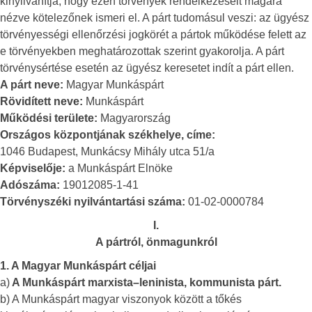
kinyilvánítja, hogy ezen törvények rendelkezéseit magára
nézve kötelezőnek ismeri el. A párt tudomásul veszi: az ügyész
törvényességi ellenőrzési jogkörét a pártok működése felett az
e törvényekben meghatározottak szerint gyakorolja. A párt
törvénysértése esetén az ügyész keresetet indít a párt ellen.
A párt neve:
Magyar Munkáspárt
Rövidített neve:
Munkáspárt
Működési területe:
Magyarország
Országos központjának székhelye, címe:
1046 Budapest, Munkácsy Mihály utca 51/a
Képviselője:
a Munkáspárt Elnöke
Adószáma:
19012085-1-41
Törvényszéki nyilvántartási száma:
01-02-0000784
I.
A pártról, önmagunkról
1. A Magyar Munkáspárt céljai
a)
A Munkáspárt marxista–leninista, kommunista párt.
b) A Munkáspárt magyar viszonyok között a tőkés