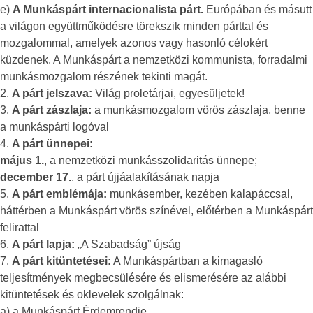
e)
A Munkáspárt internacionalista párt.
Európában és másutt
a világon együttműködésre törekszik minden párttal és
mozgalommal, amelyek azonos vagy hasonló célokért
küzdenek. A Munkáspárt a nemzetközi kommunista, forradalmi
munkásmozgalom részének tekinti magát.
2.
A párt jelszava:
Világ proletárjai, egyesüljetek!
3.
A párt zászlaja:
a munkásmozgalom vörös zászlaja, benne
a munkáspárti logóval
4.
A párt ünnepei:
május 1.
, a nemzetközi munkásszolidaritás ünnepe;
december 17.
, a párt újjáalakításának napja
5.
A párt emblémája:
munkásember, kezében kalapáccsal,
háttérben a Munkáspárt vörös színével, előtérben a Munkáspárt
felirattal
6.
A párt lapja:
„A Szabadság” újság
7.
A párt kitüntetései:
A Munkáspártban a kimagasló
teljesítmények megbecsülésére és elismerésére az alábbi
kitüntetések és oklevelek szolgálnak:
a) a Munkáspárt Érdemrendje