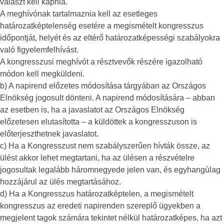
választ kell kapnia.
A meghívónak tartalmaznia kell az esetleges
határozatképtelenség esetére a megismételt kongresszus
időpontját, helyét és az eltérő határozatképességi szabályokra
való figyelemfelhívást.
A kongresszusi meghívót a résztvevők részére igazolható
módon kell megküldeni.
b) A napirend előzetes módosítása tárgyában az Országos
Elnökség jogosult dönteni. A napirend módosítására – abban
az esetben is, ha a javaslatot az Országos Elnökség
előzetesen elutasította – a küldöttek a kongresszuson is
előterjeszthetnek javaslatot.
c) Ha a Kongresszust nem szabályszerűen hívták össze, az
ülést akkor lehet megtartani, ha az ülésen a részvételre
jogosultak legalább háromnegyede jelen van, és egyhangúlag
hozzájárul az ülés megtartásához.
d) Ha a Kongresszus határozatképtelen, a megismételt
kongresszus az eredeti napirenden szereplő ügyekben a
megjelent tagok számára tekintet nélkül határozatképes, ha azt