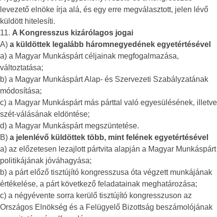
levezető elnöke írja alá, és egy erre megválasztott, jelen lévő
küldött hitelesíti.
11.
A Kongresszus kizárólagos jogai
A)
a küldöttek legalább háromnegyedének egyetértésével
a) a Magyar Munkáspárt céljainak megfogalmazása,
változtatása;
b) a Magyar Munkáspárt Alap- és Szervezeti Szabályzatának
módosítása;
c) a Magyar Munkáspárt más párttal való egyesülésének, illetve
szét-válásának eldöntése;
d) a Magyar Munkáspárt megszüntetése.
B)
a jelenlévő küldöttek több, mint felének egyetértésével
a) az előzetesen lezajlott pártvita alapján a Magyar Munkáspárt
politikájának jóváhagyása;
b) a párt előző tisztújító kongresszusa óta végzett munkájának
értékelése, a párt következő feladatainak meghatározása;
c) a négyévente sorra kerülő tisztújító kongresszuson az
Országos Elnökség és a Felügyelő Bizottság beszámolójának