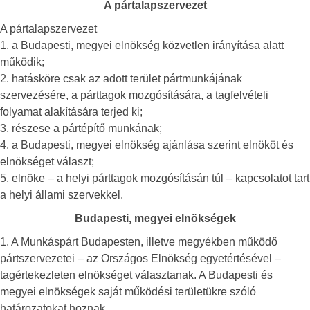
A pártalapszervezet
A pártalapszervezet
1. a Budapesti, megyei elnökség közvetlen irányítása alatt
működik;
2. hatásköre csak az adott terület pártmunkájának
szervezésére, a párttagok mozgósítására, a tagfelvételi
folyamat alakítására terjed ki;
3. részese a pártépítő munkának;
4. a Budapesti, megyei elnökség ajánlása szerint elnököt és
elnökséget választ;
5. elnöke – a helyi párttagok mozgósításán túl – kapcsolatot tart
a helyi állami szervekkel.
Budapesti, megyei elnökségek
1. A Munkáspárt Budapesten, illetve megyékben működő
pártszervezetei – az Országos Elnökség egyetértésével –
tagértekezleten elnökséget választanak. A Budapesti és
megyei elnökségek saját működési területükre szóló
határozatokat hoznak.