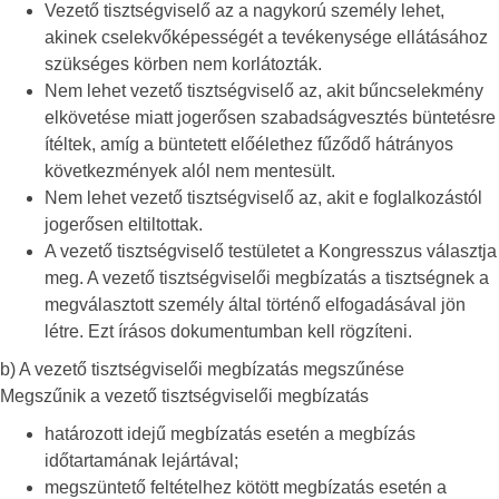
Vezető tisztségviselő az a nagykorú személy lehet,
akinek cselekvőképességét a tevékenysége ellátásához
szükséges körben nem korlátozták.
Nem lehet vezető tisztségviselő az, akit bűncselekmény
elkövetése miatt jogerősen szabadságvesztés büntetésre
ítéltek, amíg a büntetett előélethez fűződő hátrányos
következmények alól nem mentesült.
Nem lehet vezető tisztségviselő az, akit e foglalkozástól
jogerősen eltiltottak.
A vezető tisztségviselő testületet a Kongresszus választja
meg. A vezető tisztségviselői megbízatás a tisztségnek a
megválasztott személy által történő elfogadásával jön
létre. Ezt írásos dokumentumban kell rögzíteni.
b) A vezető tisztségviselői megbízatás megszűnése
Megszűnik a vezető tisztségviselői megbízatás
határozott idejű megbízatás esetén a megbízás
időtartamának lejártával;
megszüntető feltételhez kötött megbízatás esetén a