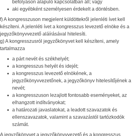
befolyáson alapuló kapcsolatban áll; vagy
aki egyébként személyesen érdekelt a döntésben.
f) A kongresszuson megjelent küldöttekről jelenléti ívet kell
készíteni. A jelenléti ívet a kongresszus levezető elnöke és a
jegyzőkönyvvezető aláírásával hitelesíti.
g) A kongresszusról jegyzőkönyvet kell készíteni, amely
tartalmazza
a párt nevét és székhelyét;
a kongresszus helyét és idejét;
a kongresszus levezető elnökének, a
jegyzőkönyvvezetőnek, a jegyzőkönyv hitelesítőjének a
nevét;
a kongresszuson lezajlott fontosabb eseményeket, az
elhangzott indítványokat;
a határozati javaslatokat, a leadott szavazatok és
ellenszavazatok, valamint a szavazástól tartózkodók
számát.
A jegyzőkönyvet a jegyzőkönyvvezető és a kongresszus