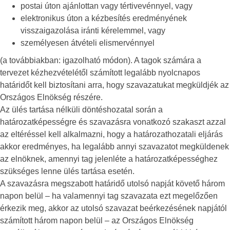
postai úton ajánlottan vagy tértivevénnyel, vagy
elektronikus úton a kézbesítés eredményének
visszaigazolása iránti kérelemmel, vagy
személyesen átvételi elismervénnyel
(a továbbiakban: igazolható módon). A tagok számára a
tervezet kézhezvételétől számított legalább nyolcnapos
határidőt kell biztosítani arra, hogy szavazatukat megküldjék az
Országos Elnökség részére.
Az ülés tartása nélküli döntéshozatal során a
határozatképességre és szavazásra vonatkozó szakaszt azzal
az eltéréssel kell alkalmazni, hogy a határozathozatali eljárás
akkor eredményes, ha legalább annyi szavazatot megküldenek
az elnöknek, amennyi tag jelenléte a határozatképességhez
szükséges lenne ülés tartása esetén.
A szavazásra megszabott határidő utolsó napját követő három
napon belül – ha valamennyi tag szavazata ezt megelőzően
érkezik meg, akkor az utolsó szavazat beérkezésének napjától
számított három napon belül – az Országos Elnökség