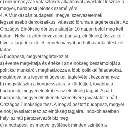
d) önkormányzati választások alkalmával javaslatot tesznek a
megyei, budapesti jelöltek személyére.
4. A Munkáspárt budapesti, megyei szervezeteinek
legszélesebb demokratikus, választó fóruma a tagértekezlet. Az
Országos Elnökség döntése alapján 10 napon belül meg kell
tartani. Helyi kezdeményezésre (tagság, elnökség) össze kell
hívni a tagértekezletet, ennek hiányában hathavonta ülést kell
tartani.
A budapesti, megyei tagértekezlet
a) évente megvitatja és értékeli az elnökség beszámolóját a
politikai munkáról, meghatározza a főbb politikai feladatokat,
megtárgyalja a fegyelmi ügyeket, tagfelvételt kezdeményez;
b) megválasztja a kongresszusra a küldöttjeit, továbbá a
budapesti, megyei elnököt és az elnökség tagjait. A párt
budapesti, megyei elnökének személyére javaslatot a párt
Országos Elnöksége tesz. A megválasztott budapesti, megyei
elnök javaslatot tesz az elnökség tagjaira, indokolt esetben
helyi szintű pártszervezőt bíz meg;
c) a budapesti és megyei gyűlések minden szintjén a