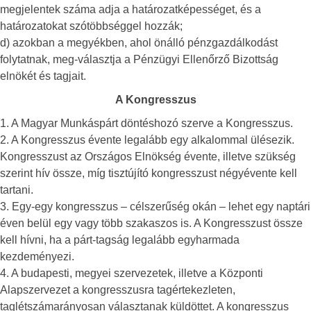
megjelentek száma adja a határozatképességet, és a
határozatokat szótöbbséggel hozzák;
d) azokban a megyékben, ahol önálló pénzgazdálkodást
folytatnak, meg-választja a Pénzügyi Ellenőrző Bizottság
elnökét és tagjait.
A Kongresszus
1. A Magyar Munkáspárt döntéshozó szerve a Kongresszus.
2. A Kongresszus évente legalább egy alkalommal ülésezik.
Kongresszust az Országos Elnökség évente, illetve szükség
szerint hív össze, míg tisztújító kongresszust négyévente kell
tartani.
3. Egy-egy kongresszus – célszerűség okán – lehet egy naptári
éven belül egy vagy több szakaszos is. A Kongresszust össze
kell hívni, ha a párt-tagság legalább egyharmada
kezdeményezi.
4. A budapesti, megyei szervezetek, illetve a Központi
Alapszervezet a kongresszusra tagértekezleten,
taglétszámarányosan választanak küldöttet. A kongresszus