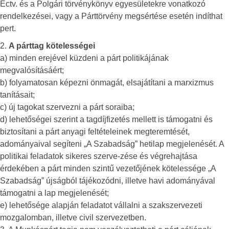
Ectv. és a Polgári törvénykönyv egyesületekre vonatkozó
rendelkezései, vagy a Párttörvény megsértése esetén indíthat
pert.
2.
A párttag kötelességei
a) minden erejével küzdeni a párt politikájának
megvalósításáért;
b) folyamatosan képezni önmagát, elsajátítani a marxizmus
tanításait;
c) új tagokat szervezni a párt soraiba;
d) lehetőségei szerint a tagdíjfizetés mellett is támogatni és
biztosítani a párt anyagi feltételeinek megteremtését,
adományaival segíteni „A Szabadság” hetilap megjelenését. A
politikai feladatok sikeres szerve-zése és végrehajtása
érdekében a párt minden szintű vezetőjének kötelessége „A
Szabadság” újságból tájékozódni, illetve havi adományával
támogatni a lap megjelenését;
e) lehetősége alapján feladatot vállalni a szakszervezeti
mozgalomban, illetve civil szervezetben.