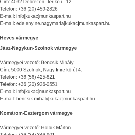
Cím: 4032 Debrecen, Jerikó u. 12.
Telefon: +36 (20) 459-2826
E-mail: info[kukac]munkaspart.hu
E-mail: edelenyine.nagymaria[kukac]munkaspart.hu
Heves vármegye
Jász-Nagykun-Szolnok vármegye
Vármegyei vezető: Bencsik Mihály
Cím: 5000 Szolnok, Nagy Imre körút 4.
Telefon: +36 (56) 425-821
Telefon: +36 (20) 926-0551
E-mail: info[kukac]munkaspart.hu
E-mail: bencsik.mihaly[kukac]munkaspart.hu
Komárom-Esztergom vármegye
Vármegyei vezető: Holbik Márton
Telefon: +36 (34) 346-901