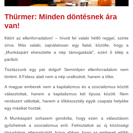
Thürmer: Minden döntésnek ára
van!
Kitört az ellenforradalom! – hívott fel valaki hétfő reggel, szinte
sírva. Más valaki, sajnálatosan egy fiatal, közölte, hogy a
„Munkáspárt elvesztette a nép támogatását”, ezért ő kilép a
pártból.
Tisztázzunk egy pár dolgot! Semmilyen ellenforradalom nem
történt. A Fidesz alatt nem a nép uralkodott, hanem a tőke.
A magyar emberek nem a kapitalizmus és a szocializmus között
választottak, hanem a kapitalizmus két típusa között. Nem
rendszert váltottak, hanem a tőkésosztály egyik csapata helyébe
egy másikat hoztak.
A Munkáspárt sohasem gondolta, hogy ezen a választáson
győzhetnek a szocializmus erői. Felmutattuk az új közösségi
társadalom alternatíváját, bízva abban, hogy az emberek előbb