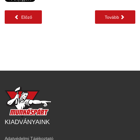
Előző
Tovább
KIADVÁNYAINK
Adatvédelmi Tájékoztató