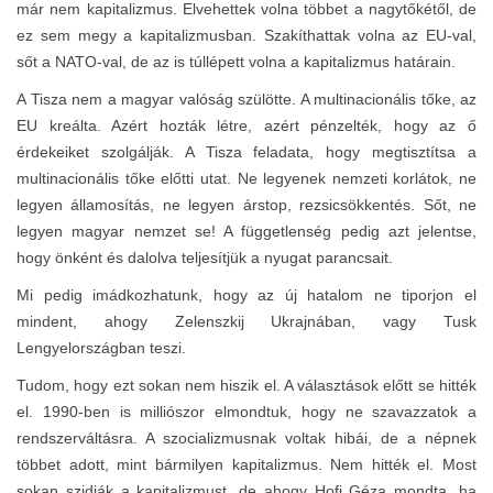
már nem kapitalizmus. Elvehettek volna többet a nagytőkétől, de
ez sem megy a kapitalizmusban. Szakíthattak volna az EU-val,
sőt a NATO-val, de az is túllépett volna a kapitalizmus határain.
A Tisza nem a magyar valóság szülötte. A multinacionális tőke, az
EU kreálta. Azért hozták létre, azért pénzelték, hogy az ő
érdekeiket szolgálják. A Tisza feladata, hogy megtisztítsa a
multinacionális tőke előtti utat. Ne legyenek nemzeti korlátok, ne
legyen államosítás, ne legyen árstop, rezsicsökkentés. Sőt, ne
legyen magyar nemzet se! A függetlenség pedig azt jelentse,
hogy önként és dalolva teljesítjük a nyugat parancsait.
Mi pedig imádkozhatunk, hogy az új hatalom ne tiporjon el
mindent, ahogy Zelenszkij Ukrajnában, vagy Tusk
Lengyelországban teszi.
Tudom, hogy ezt sokan nem hiszik el. A választások előtt se hitték
el. 1990-ben is milliószor elmondtuk, hogy ne szavazzatok a
rendszerváltásra. A szocializmusnak voltak hibái, de a népnek
többet adott, mint bármilyen kapitalizmus. Nem hitték el. Most
sokan szidják a kapitalizmust, de ahogy Hofi Géza mondta, ha