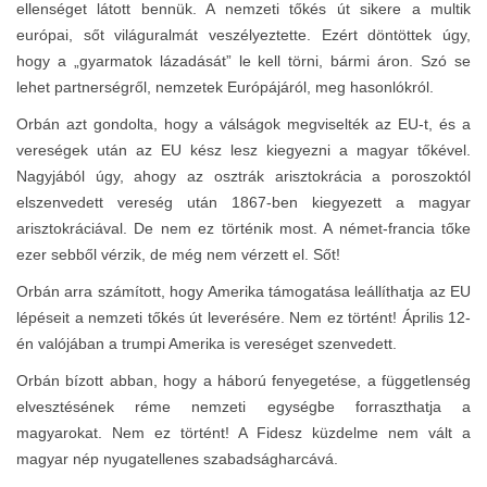
ellenséget látott bennük. A nemzeti tőkés út sikere a multik
európai, sőt világuralmát veszélyeztette. Ezért döntöttek úgy,
hogy a „gyarmatok lázadását” le kell törni, bármi áron. Szó se
lehet partnerségről, nemzetek Európájáról, meg hasonlókról.
Orbán azt gondolta, hogy a válságok megviselték az EU-t, és a
vereségek után az EU kész lesz kiegyezni a magyar tőkével.
Nagyjából úgy, ahogy az osztrák arisztokrácia a poroszoktól
elszenvedett vereség után 1867-ben kiegyezett a magyar
arisztokráciával. De nem ez történik most. A német-francia tőke
ezer sebből vérzik, de még nem vérzett el. Sőt!
Orbán arra számított, hogy Amerika támogatása leállíthatja az EU
lépéseit a nemzeti tőkés út leverésére. Nem ez történt! Április 12-
én valójában a trumpi Amerika is vereséget szenvedett.
Orbán bízott abban, hogy a háború fenyegetése, a függetlenség
elvesztésének réme nemzeti egységbe forraszthatja a
magyarokat. Nem ez történt! A Fidesz küzdelme nem vált a
magyar nép nyugatellenes szabadságharcává.