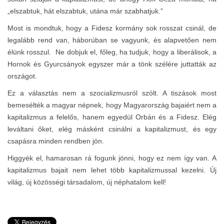
„elszabtuk, hát elszabtuk, utána már szabhatjuk.”
Most is mondtuk, hogy a Fidesz kormány sok rosszat csinál, de
legalább rend van, háborúban se vagyunk, és alapvetően nem
élünk rosszul. Ne dobjuk el, főleg, ha tudjuk, hogy a liberálisok, a
Hornok és Gyurcsányok egyszer már a tönk szélére juttatták az
országot.
Ez a választás nem a szocializmusról szólt. A tiszások most
bemesélték a magyar népnek, hogy Magyarország bajaiért nem a
kapitalizmus a felelős, hanem egyedül Orbán és a Fidesz. Elég
leváltani őket, elég másként csinálni a kapitalizmust, és egy
csapásra minden rendben jön.
Higgyék el, hamarosan rá fogunk jönni, hogy ez nem így van. A
kapitalizmus bajait nem lehet több kapitalizmussal kezelni. Új
világ, új közösségi társadalom, új néphatalom kell!