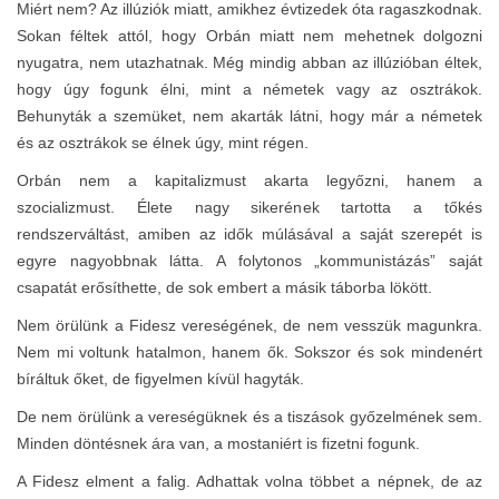
Miért nem? Az illúziók miatt, amikhez évtizedek óta ragaszkodnak.
Sokan féltek attól, hogy Orbán miatt nem mehetnek dolgozni
nyugatra, nem utazhatnak. Még mindig abban az illúzióban éltek,
hogy úgy fogunk élni, mint a németek vagy az osztrákok.
Behunyták a szemüket, nem akarták látni, hogy már a németek
és az osztrákok se élnek úgy, mint régen.
Orbán nem a kapitalizmust akarta legyőzni, hanem a
szocializmust. Élete nagy sikerének tartotta a tőkés
rendszerváltást, amiben az idők múlásával a saját szerepét is
egyre nagyobbnak látta. A folytonos „kommunistázás” saját
csapatát erősíthette, de sok embert a másik táborba lökött.
Nem örülünk a Fidesz vereségének, de nem vesszük magunkra.
Nem mi voltunk hatalmon, hanem ők. Sokszor és sok mindenért
bíráltuk őket, de figyelmen kívül hagyták.
De nem örülünk a vereségüknek és a tiszások győzelmének sem.
Minden döntésnek ára van, a mostaniért is fizetni fogunk.
A Fidesz elment a falig. Adhattak volna többet a népnek, de az