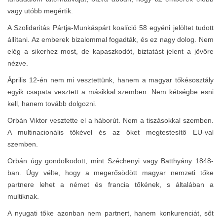
vagy utóbb megértik.
A Szolidaritás Pártja-Munkáspárt koalíció 58 egyéni jelöltet tudott
állítani. Az emberek bizalommal fogadták, és ez nagy dolog. Nem
elég a sikerhez most, de kapaszkodót, biztatást jelent a jövőre
nézve.
Április 12-én nem mi vesztettünk, hanem a magyar tőkésosztály
egyik csapata vesztett a másikkal szemben. Nem kétségbe esni
kell, hanem tovább dolgozni.
Orbán Viktor vesztette el a háborút. Nem a tiszásokkal szemben.
A multinacionális tőkével és az őket megtestesítő EU-val
szemben.
Orbán úgy gondolkodott, mint Széchenyi vagy Batthyány 1848-
ban. Úgy vélte, hogy a megerősödött magyar nemzeti tőke
partnere lehet a német és francia tőkének, s általában a
multiknak.
A nyugati tőke azonban nem partnert, hanem konkurenciát, sőt