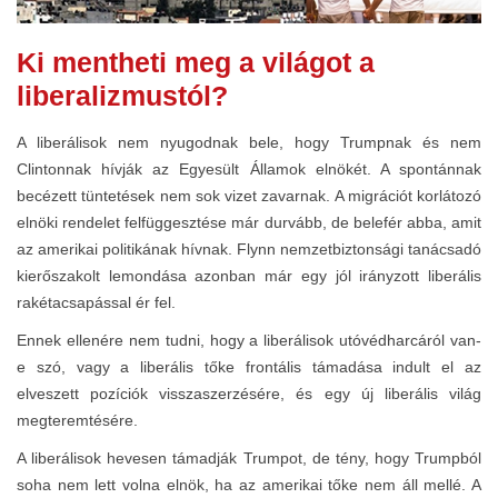
Ki mentheti meg a világot a
liberalizmustól?
A liberálisok nem nyugodnak bele, hogy Trumpnak és nem
Clintonnak hívják az Egyesült Államok elnökét. A spontánnak
becézett tüntetések nem sok vizet zavarnak. A migrációt korlátozó
elnöki rendelet felfüggesztése már durvább, de belefér abba, amit
az amerikai politikának hívnak. Flynn nemzetbiztonsági tanácsadó
kierőszakolt lemondása azonban már egy jól irányzott liberális
rakétacsapással ér fel.
Ennek ellenére nem tudni, hogy a liberálisok utóvédharcáról van-
e szó, vagy a liberális tőke frontális támadása indult el az
elveszett pozíciók visszaszerzésére, és egy új liberális világ
megteremtésére.
A liberálisok hevesen támadják Trumpot, de tény, hogy Trumpból
soha nem lett volna elnök, ha az amerikai tőke nem áll mellé. A