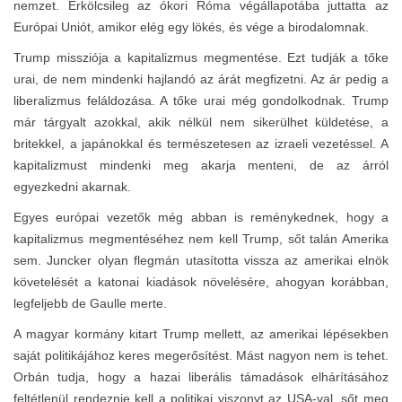
nemzet. Erkölcsileg az ókori Róma végállapotába juttatta az
Európai Uniót, amikor elég egy lökés, és vége a birodalomnak.
Trump missziója a kapitalizmus megmentése. Ezt tudják a tőke
urai, de nem mindenki hajlandó az árát megfizetni. Az ár pedig a
liberalizmus feláldozása. A tőke urai még gondolkodnak. Trump
már tárgyalt azokkal, akik nélkül nem sikerülhet küldetése, a
britekkel, a japánokkal és természetesen az izraeli vezetéssel. A
kapitalizmust mindenki meg akarja menteni, de az árról
egyezkedni akarnak.
Egyes európai vezetők még abban is reménykednek, hogy a
kapitalizmus megmentéséhez nem kell Trump, sőt talán Amerika
sem. Juncker olyan flegmán utasította vissza az amerikai elnök
követelését a katonai kiadások növelésére, ahogyan korábban,
legfeljebb de Gaulle merte.
A magyar kormány kitart Trump mellett, az amerikai lépésekben
saját politikájához keres megerősítést. Mást nagyon nem is tehet.
Orbán tudja, hogy a hazai liberális támadások elhárításához
feltétlenül rendeznie kell a politikai viszonyt az USA-val, sőt meg