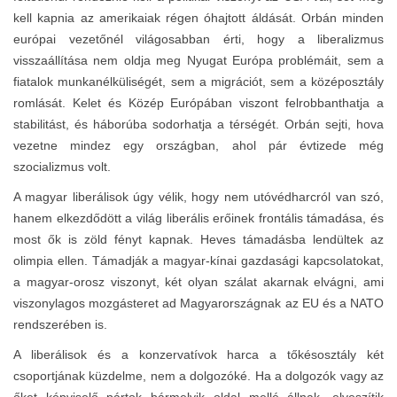
kell kapnia az amerikaiak régen óhajtott áldását. Orbán minden
európai vezetőnél világosabban érti, hogy a liberalizmus
visszaállítása nem oldja meg Nyugat Európa problémáit, sem a
fiatalok munkanélküliségét, sem a migrációt, sem a középosztály
romlását. Kelet és Közép Európában viszont felrobbanthatja a
stabilitást, és háborúba sodorhatja a térségét. Orbán sejti, hova
vezetne mindez egy országban, ahol pár évtizede még
szocializmus volt.
A magyar liberálisok úgy vélik, hogy nem utóvédharcról van szó,
hanem elkezdődött a világ liberális erőinek frontális támadása, és
most ők is zöld fényt kapnak. Heves támadásba lendültek az
olimpia ellen. Támadják a magyar-kínai gazdasági kapcsolatokat,
a magyar-orosz viszonyt, két olyan szálat akarnak elvágni, ami
viszonylagos mozgásteret ad Magyarországnak az EU és a NATO
rendszerében is.
A liberálisok és a konzervatívok harca a tőkésosztály két
csoportjának küzdelme, nem a dolgozóké. Ha a dolgozók vagy az
őket képviselő pártok bármelyik oldal mellé állnak, elveszítik