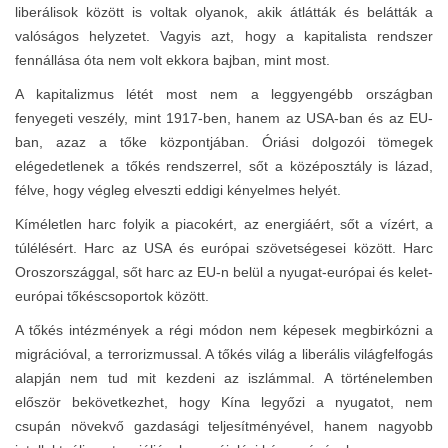
liberálisok között is voltak olyanok, akik átlátták és belátták a
valóságos helyzetet. Vagyis azt, hogy a kapitalista rendszer
fennállása óta nem volt ekkora bajban, mint most.
A kapitalizmus létét most nem a leggyengébb országban
fenyegeti veszély, mint 1917-ben, hanem az USA-ban és az EU-
ban, azaz a tőke központjában. Óriási dolgozói tömegek
elégedetlenek a tőkés rendszerrel, sőt a középosztály is lázad,
félve, hogy végleg elveszti eddigi kényelmes helyét.
Kíméletlen harc folyik a piacokért, az energiáért, sőt a vízért, a
túlélésért. Harc az USA és európai szövetségesei között. Harc
Oroszországgal, sőt harc az EU-n belül a nyugat-európai és kelet-
európai tőkéscsoportok között.
A tőkés intézmények a régi módon nem képesek megbirkózni a
migrációval, a terrorizmussal. A tőkés világ a liberális világfelfogás
alapján nem tud mit kezdeni az iszlámmal. A történelemben
először bekövetkezhet, hogy Kína legyőzi a nyugatot, nem
csupán növekvő gazdasági teljesítményével, hanem nagyobb