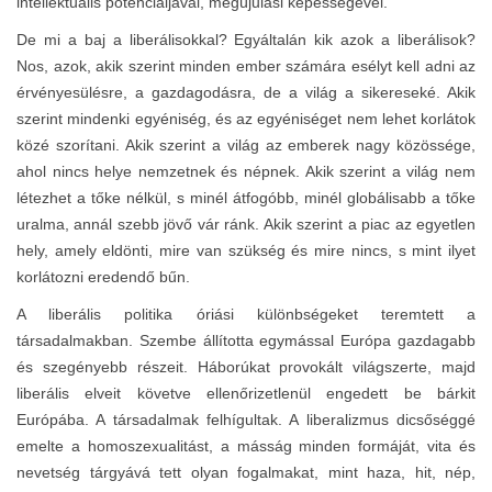
intellektuális potenciáljával, megújulási képességével.
De mi a baj a liberálisokkal? Egyáltalán kik azok a liberálisok?
Nos, azok, akik szerint minden ember számára esélyt kell adni az
érvényesülésre, a gazdagodásra, de a világ a sikereseké. Akik
szerint mindenki egyéniség, és az egyéniséget nem lehet korlátok
közé szorítani. Akik szerint a világ az emberek nagy közössége,
ahol nincs helye nemzetnek és népnek. Akik szerint a világ nem
létezhet a tőke nélkül, s minél átfogóbb, minél globálisabb a tőke
uralma, annál szebb jövő vár ránk. Akik szerint a piac az egyetlen
hely, amely eldönti, mire van szükség és mire nincs, s mint ilyet
korlátozni eredendő bűn.
A liberális politika óriási különbségeket teremtett a
társadalmakban. Szembe állította egymással Európa gazdagabb
és szegényebb részeit. Háborúkat provokált világszerte, majd
liberális elveit követve ellenőrizetlenül engedett be bárkit
Európába. A társadalmak felhígultak. A liberalizmus dicsőséggé
emelte a homoszexualitást, a másság minden formáját, vita és
nevetség tárgyává tett olyan fogalmakat, mint haza, hit, nép,