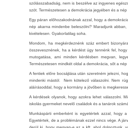
szólásszabadság, nem is beszélve az ingyenes egészs
szót. Természetesen a demokrácia jegyében és a nép
Egy páran előhozakodnának azzal, hogy a demokrácia 
nép akarna mindenbe beleszólni? Maradjunk abban, ho
kivételesen. Gyakorlatilag soha.
Mondom, ha megkérdeznénk száz embert bizonyára s
összevesznének, ha a kérdést úgy tennénk fel, hogy
mutogatása, ami minden kérdésben megvan, legyen 
Természetesen mindkét oldal a demokrácia, sőt a nép 
A fentiek előre bocsájtása után szeretném jelezni, ho
mindenki mástól. Nem kötelező válaszolni. Nem rúgn
aláírásoddal, hogy a kormány a jövőben is megkeressen. 
A kérdések olyanok, hogy azokra lehet válaszolni. Mi
iskolás gyermeket nevelő családok és a tanárok számá
Munkáspárti emberként is egyetértek azzal, hogy a 
Egyetértek, de a problémának ezzel nincs vége. A já
derül ki, hogy megvan-e az a kft, ahol dolgoztunk, 