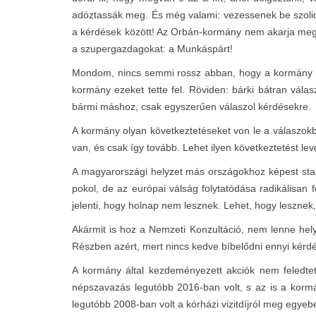
adóztassák meg. És még valami: vezessenek be szolidar
a kérdések között! Az Orbán-kormány nem akarja mega
a szupergazdagokat: a Munkáspárt!
Mondom, nincs semmi rossz abban, hogy a kormány meg
kormány ezeket tette fel. Röviden: bárki bátran válas
bármi máshoz, csak egyszerűen válaszol kérdésekre.
A kormány olyan következtetéseket von le a válaszokb
van, és csak így tovább. Lehet ilyen következtetést le
A magyarországi helyzet más országokhoz képest sta
pokol, de az európai válság folytatódása radikálisan
jelenti, hogy holnap nem lesznek. Lehet, hogy lesznek,
Akármit is hoz a Nemzeti Konzultáció, nem lenne he
Részben azért, mert nincs kedve bíbelődni ennyi kérdé
A kormány által kezdeményezett akciók nem feledtet
népszavazás legutóbb 2016-ban volt, s az is a korm
legutóbb 2008-ban volt a kórházi vizitdíjról meg egyebe