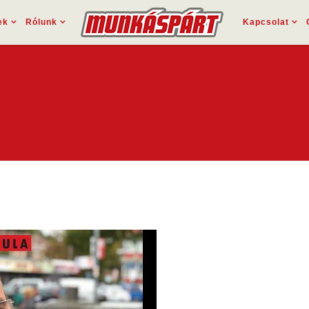
ek
Rólunk
Kapcsolat