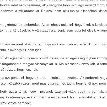
itási adót azok számára, akik vagyona több mint egy milliárd forint!
dóztatni a milliárdosokat. De azok sem, akik ma az ellenzékből kiált
kérdezi az embereket. Azon lehet vitatkozni, hogy ezek a kérdések-
zolhat a kérdésekre. A válaszadással senki sem adja fel elveit, világn
ól, amilyeneket akar. Lehet, hogy a válaszok abban erősítik meg, ho
vonni, csakhogy ez nem igaz.
bil. Az egészségügy nem omlott össze, de az egészségügyben komol
 felforgathatja a magyar viszonyokat is. Ma nincsenek sztrájkok, a t
 sőt biztos, hogy lesznek.
lyes azt gondolni, hogy ez a demokrácia netovábbja. Az emberek nag
ssel. Részben azért, mert más baja van, és tudja, hogy ettől neki nem 
hetik azt a tényt, hogy nincsenek szakmai viták, vagy ha vannak,
ány kezdeményezésére történt a migrációról. Nem a hivatalban lév
kről. Azóta nem volt!