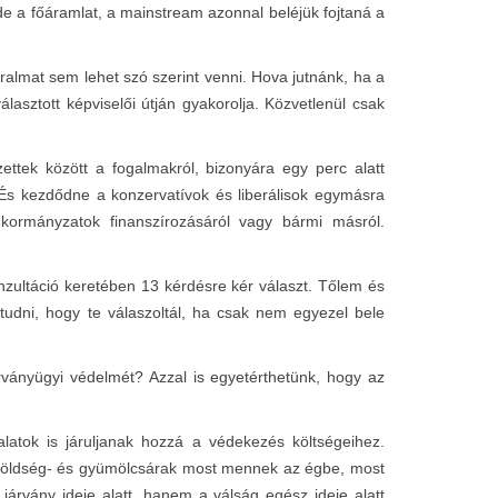
 a főáramlat, a mainstream azonnal beléjük fojtaná a
lmat sem lehet szó szerint venni. Hova jutnánk, ha a
sztott képviselői útján gyakorolja. Közvetlenül csak
ek között a fogalmakról, bizonyára egy perc alatt
És kezdődne a konzervatívok és liberálisok egymásra
kormányzatok finanszírozásáról vagy bármi másról.
onzultáció keretében 13 kérdésre kér választ. Tőlem és
udni, hogy te válaszoltál, ha csak nem egyezel bele
árványügyi védelmét? Azzal is egyetérthetünk, hogy az
latok is járuljanak hozzá a védekezés költségeihez.
A zöldség- és gyümölcsárak most mennek az égbe, most
árvány ideje alatt, hanem a válság egész ideje alatt