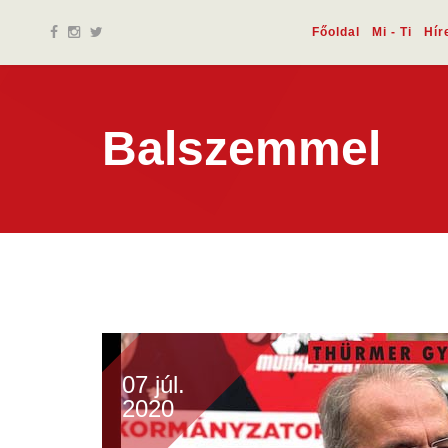
Főoldal
Mi - Ti
Hír
Balszemmel
07 júl.
2020