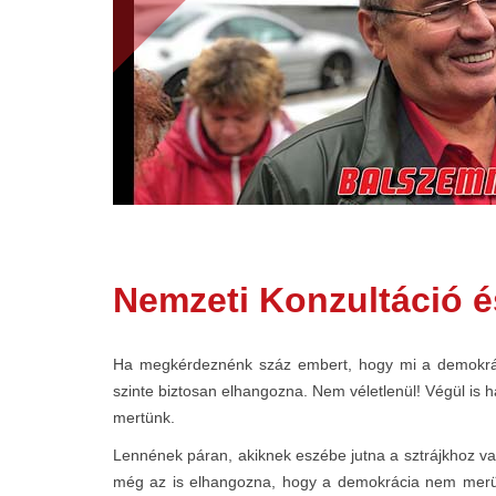
Nemzeti Konzultáció 
Ha megkérdeznénk száz embert, hogy mi a demokráci
szinte biztosan elhangozna. Nem véletlenül! Végül is 
mertünk.
Lennének páran, akiknek eszébe jutna a sztrájkhoz val
még az is elhangozna, hogy a demokrácia nem merülh