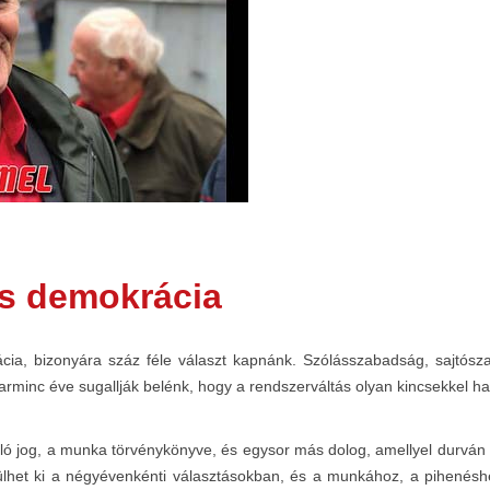
és demokrácia
a, bizonyára száz féle választ kapnánk. Szólásszabadság, sajtósz
harminc éve sugallják belénk, hogy a rendszerváltás olyan kincsekkel 
ó jog, a munka törvénykönyve, és egysor más dolog, amellyel durván é
et ki a négyévenkénti választásokban, és a munkához, a pihenéshez,