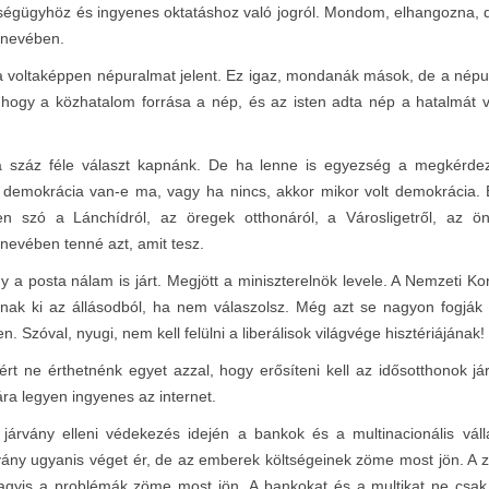
égügyhöz és ingyenes oktatáshoz való jogról. Mondom, elhangozna, de
 nevében.
voltaképpen népuralmat jelent. Ez igaz, mondanák mások, de a népura
gy a közhatalom forrása a nép, és az isten adta nép a hatalmát vála
záz féle választ kapnánk. De ha lenne is egyezség a megkérdezett
 demokrácia van-e ma, vagy ha nincs, akkor mikor volt demokrácia. 
szó a Lánchídról, az öregek otthonáról, a Városligetről, az ön
nevében tenné azt, amit tesz.
gy a posta nálam is járt. Megjött a miniszterelnök levele. A Nemzeti K
ak ki az állásodból, ha nem válaszolsz. Még azt se nagyon fogják t
Szóval, nyugi, nem kell felülni a liberálisok világvége hisztériájának!
ért ne érthetnénk egyet azzal, hogy erősíteni kell az idősotthonok j
ra legyen ingyenes az internet.
járvány elleni védekezés idején a bankok és a multinacionális válla
rvány ugyanis véget ér, de az emberek költségeinek zöme most jön. 
vagyis a problémák zöme most jön. A bankokat és a multikat ne csak j