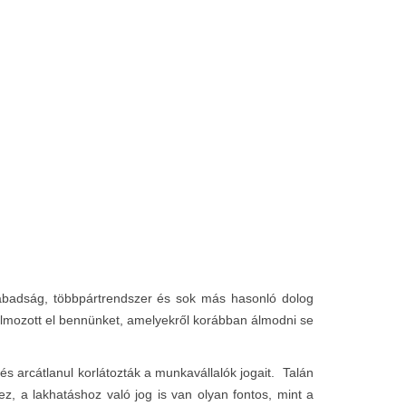
abadság, többpártrendszer és sok más hasonló dolog
halmozott el bennünket, amelyekről korábban álmodni se
s arcátlanul korlátozták a munkavállalók jogait. Talán
 a lakhatáshoz való jog is van olyan fontos, mint a