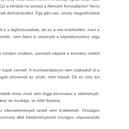
 Ezt a kérdést ne keresd a Nemzeti Konzultáción! Nincs
anak demokráciáért. Egy párt van, amely megadóztatná
e a legfontosabbak, de ez a vita értelmetlen, mert a
ézetét, nem fejezi ki viszonyát a kapitalizmushoz vagy
gy minden rendben, szeretett népünk a kormány mellett
y bajok vannak. A munkaerőpiacon sem szabadult el a
ömegek nincsenek az utcán, mint másutt. De ez nem azt
yobbik része most sem fogja elmondani a véleményét.
lesz se munkája, se több fizetése.
 az ellenvélemények senkit sem érdekelnek. Országos
ő kormány által kezdeményezett országos népszavazás