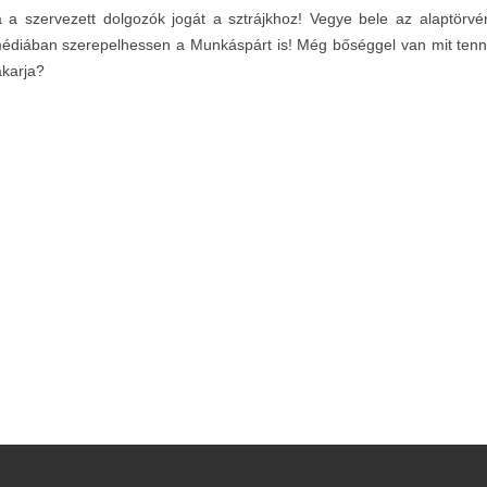
 a szervezett dolgozók jogát a sztrájkhoz! Vegye bele az alaptörv
médiában szerepelhessen a Munkáspárt is! Még bőséggel van mit tenni,
akarja?