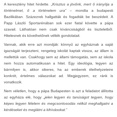
A keresztény hitet hirdette. „
Krisztus a jövőnk, mert ő irányítja a
történelmet, ő a történelem ura”
– mondta a budapesti
Bazilikában. Százezrek hallgatták és fogadták be beszédeit. A
Papp László Sportarénában sok ezer fiatal követte a pápa
szavait. Láthatóan nem csak kíváncsiságból és tiszteletből.
Hitelesnek és követhetőnek vélték gondolatait.
Vannak, akik erre azt mondják: könnyű az egyháznak a saját
igazságát terjeszteni, rengeteg iskolát kaptak vissza, az állam is
mellettük van. Csakhogy sem az állami támogatás, sem az iskola
nem hozza automatikusan a hitet. Egy ideológia, legyen az
bármilyen is, akkor sikeres, ha az emberek élethelyzeteire
konkrét, értelmes válaszokat ad. Megjegyzem, ez ránk is
vonatkozik.
Nem véletlen, hogy a pápa Budapesten is azt a feladatot állította
az egyháza elé, hogy „
jelen legyen és tanúságot tegyen, hogy
képes legyen félelem és megcsontosodás nélkül meghallgatni a
kérdéseket és meglátni a kihívásokat.
”