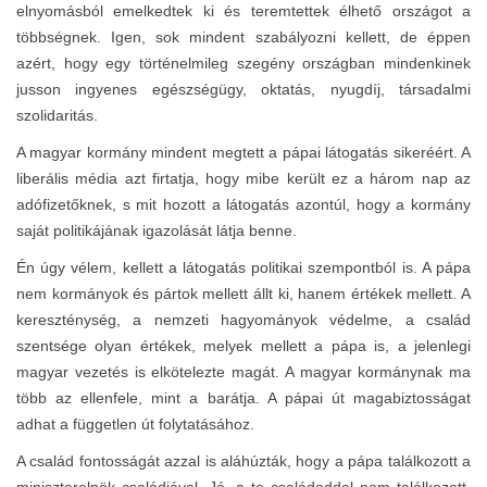
elnyomásból emelkedtek ki és teremtettek élhető országot a
többségnek. Igen, sok mindent szabályozni kellett, de éppen
azért, hogy egy történelmileg szegény országban mindenkinek
jusson ingyenes egészségügy, oktatás, nyugdíj, társadalmi
szolidaritás.
A magyar kormány mindent megtett a pápai látogatás sikeréért. A
liberális média azt firtatja, hogy mibe került ez a három nap az
adófizetőknek, s mit hozott a látogatás azontúl, hogy a kormány
saját politikájának igazolását látja benne.
Én úgy vélem, kellett a látogatás politikai szempontból is. A pápa
nem kormányok és pártok mellett állt ki, hanem értékek mellett. A
kereszténység, a nemzeti hagyományok védelme, a család
szentsége olyan értékek, melyek mellett a pápa is, a jelenlegi
magyar vezetés is elkötelezte magát. A magyar kormánynak ma
több az ellenfele, mint a barátja. A pápai út magabiztosságat
adhat a független út folytatásához.
A család fontosságát azzal is aláhúzták, hogy a pápa találkozott a
miniszterelnök családjával. Jó, a te családoddal nem találkozott,