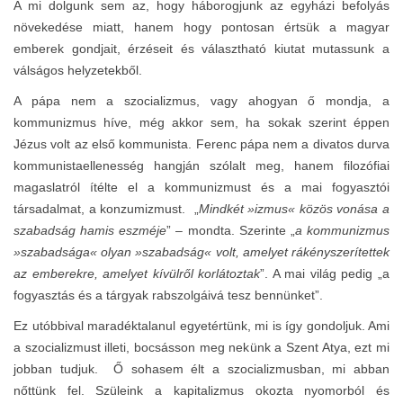
A mi dolgunk sem az, hogy háborogjunk az egyházi befolyás
növekedése miatt, hanem hogy pontosan értsük a magyar
emberek gondjait, érzéseit és választható kiutat mutassunk a
válságos helyzetekből.
A pápa nem a szocializmus, vagy ahogyan ő mondja, a
kommunizmus híve, még akkor sem, ha sokak szerint éppen
Jézus volt az első kommunista. Ferenc pápa nem a divatos durva
kommunistaellenesség hangján szólalt meg, hanem filozófiai
magaslatról ítélte el a kommunizmust és a mai fogyasztói
társadalmat, a konzumizmust. „
Mindkét »izmus« közös vonása a
szabadság hamis eszméje
” – mondta. Szerinte „
a kommunizmus
»szabadsága« olyan »szabadság« volt, amelyet rákényszerítettek
az emberekre, amelyet kívülről korlátoztak
”. A mai világ pedig „a
fogyasztás és a tárgyak rabszolgáivá tesz bennünket”.
Ez utóbbival maradéktalanul egyetértünk, mi is így gondoljuk. Ami
a szocializmust illeti, bocsásson meg nekünk a Szent Atya, ezt mi
jobban tudjuk. Ő sohasem élt a szocializmusban, mi abban
nőttünk fel. Szüleink a kapitalizmus okozta nyomorból és