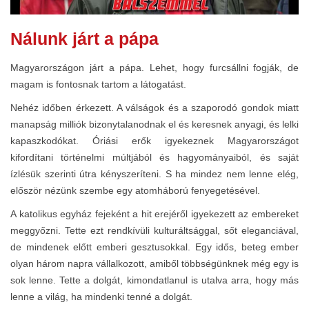
Nálunk járt a pápa
Magyarországon járt a pápa. Lehet, hogy furcsállni fogják, de
magam is fontosnak tartom a látogatást.
Nehéz időben érkezett. A válságok és a szaporodó gondok miatt
manapság milliók bizonytalanodnak el és keresnek anyagi, és lelki
kapaszkodókat. Óriási erők igyekeznek Magyarországot
kifordítani történelmi múltjából és hagyományaiból, és saját
ízlésük szerinti útra kényszeríteni. S ha mindez nem lenne elég,
először nézünk szembe egy atomháború fenyegetésével.
A katolikus egyház fejeként a hit erejéről igyekezett az embereket
meggyőzni. Tette ezt rendkívüli kulturáltsággal, sőt eleganciával,
de mindenek előtt emberi gesztusokkal. Egy idős, beteg ember
olyan három napra vállalkozott, amiből többségünknek még egy is
sok lenne. Tette a dolgát, kimondatlanul is utalva arra, hogy más
lenne a világ, ha mindenki tenné a dolgát.