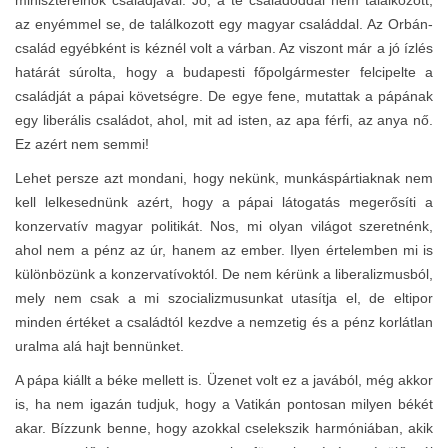
az enyémmel se, de találkozott egy magyar családdal. Az Orbán-
család egyébként is kéznél volt a várban. Az viszont már a jó ízlés
határát súrolta, hogy a budapesti főpolgármester felcipelte a
családját a pápai követségre. De egye fene, mutattak a pápának
egy liberális családot, ahol, mit ad isten, az apa férfi, az anya nő.
Ez azért nem semmi!
Lehet persze azt mondani, hogy nekünk, munkáspártiaknak nem
kell lelkesednünk azért, hogy a pápai látogatás megerősíti a
konzervatív magyar politikát. Nos, mi olyan világot szeretnénk,
ahol nem a pénz az úr, hanem az ember. Ilyen értelemben mi is
különbözünk a konzervatívoktól. De nem kérünk a liberalizmusból,
mely nem csak a mi szocializmusunkat utasítja el, de eltipor
minden értéket a családtól kezdve a nemzetig és a pénz korlátlan
uralma alá hajt bennünket.
A pápa kiállt a béke mellett is. Üzenet volt ez a javából, még akkor
is, ha nem igazán tudjuk, hogy a Vatikán pontosan milyen békét
akar. Bízzunk benne, hogy azokkal cselekszik harmóniában, akik