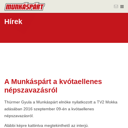
Hírek
A Munkáspárt a kvótaellenes
09 szept.
népszavazásról
2016
Thürmer Gyula a Munkáspárt elnöke nyilatkozott a TV2 Mokka
adásában 2016 szeptember 09-én a kvótaellenes
népszavazásról.
Alábbi képre kattintva megtekinthető az interjú.