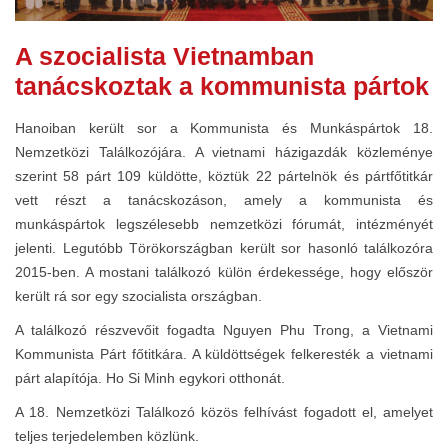
A szocialista Vietnamban
tanácskoztak a kommunista pártok
Hanoiban került sor a Kommunista és Munkáspártok 18.
Nemzetközi Találkozójára. A vietnami házigazdák közleménye
szerint 58 párt 109 küldötte, köztük 22 pártelnök és pártfőtitkár
vett részt a tanácskozáson, amely a kommunista és
munkáspártok legszélesebb nemzetközi fórumát, intézményét
jelenti. Legutóbb Törökországban került sor hasonló találkozóra
2015-ben. A mostani találkozó külön érdekessége, hogy először
került rá sor egy szocialista országban.
A találkozó részvevőit fogadta Nguyen Phu Trong, a Vietnami
Kommunista Párt főtitkára. A küldöttségek felkeresték a vietnami
párt alapítója. Ho Si Minh egykori otthonát.
A 18. Nemzetközi Találkozó közös felhívást fogadott el, amelyet
teljes terjedelemben közlünk.