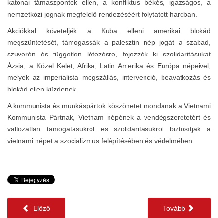
katonai támaszpontok ellen, a konfliktus békés, igazságos, a
nemzetközi jognak megfelelő rendezéséért folytatott harcban.
Akciókkal követeljék a Kuba elleni amerikai blokád
megszüntetését, támogassák a palesztin nép jogát a szabad,
szuverén és független létezésre, fejezzék ki szolidaritásukat
Ázsia, a Közel Kelet, Afrika, Latin Amerika és Európa népeivel,
melyek az imperialista megszállás, intervenció, beavatkozás és
blokád ellen küzdenek.
A kommunista és munkáspártok köszönetet mondanak a Vietnami
Kommunista Pártnak, Vietnam népének a vendégszeretetért és
változatlan támogatásukról és szolidaritásukról biztosítják a
vietnami népet a szocializmus felépítésében és védelmében.
Előző
Tovább