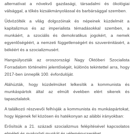
alternatívat a növekvő gazdasági, társadalmi és ökológiai
válsággal, a tőkés kizsákmányolással és barbársággal szemben.
Üdvözölték a világ dolgozóinak és népeinek küzdelmét a
kapitalizmus és az imperialista témadásokkal szemben, a
munkáért, a szociális és demokratikus jogokért, a nemek
egyenlőségéért, a nemzeti függetlenségért és szuverénitásért, a
békéért és a szocializmusért.
Hangsúlyozták az oroszországi Nagy Októberi Szocialista
Forradalom történelmi jelentőségét, különös tekintettel arra, hogy
2017-ben ünneplik 100. évfordulóját.
Aláhúzták, hogy küzdelmüket lelkesítik a kommunista és
munkáspártok által az elmúlt években elért sikerek és
tapasztalatok.
A találkozó részvevői felhívják a kommunista és munkáspártokat,
hogy lépjenek fel közösen és hatékonyan az alábbi irányokban:
Erősítsük a 21. századi szocializmus felépítésével kapcsolatos
elméleti és gyakorlati munkát és véleménycseréket.