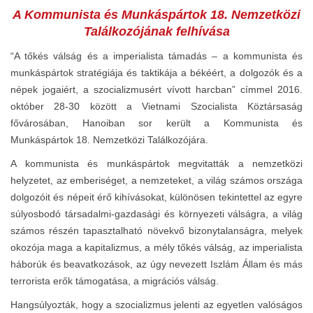
A Kommunista és Munkáspártok 18. Nemzetközi
Találkozójának felhívása
“A tőkés válság és a imperialista támadás – a kommunista és
munkáspártok stratégiája és taktikája a békéért, a dolgozók és a
népek jogaiért, a szocializmusért vívott harcban” címmel 2016.
október 28-30 között a Vietnami Szocialista Köztársaság
fővárosában, Hanoiban sor került a Kommunista és
Munkáspártok 18. Nemzetközi Találkozójára.
A kommunista és munkáspártok megvitatták a nemzetközi
helyzetet, az emberiséget, a nemzeteket, a világ számos országa
dolgozóit és népeit érő kihívásokat, különösen tekintettel az egyre
súlyosbodó társadalmi-gazdasági és környezeti válságra, a világ
számos részén tapasztalható növekvő bizonytalanságra, melyek
okozója maga a kapitalizmus, a mély tőkés válság, az imperialista
háborúk és beavatkozások, az úgy nevezett Iszlám Állam és más
terrorista erők támogatása, a migrációs válság.
Hangsúlyozták, hogy a szocializmus jelenti az egyetlen valóságos