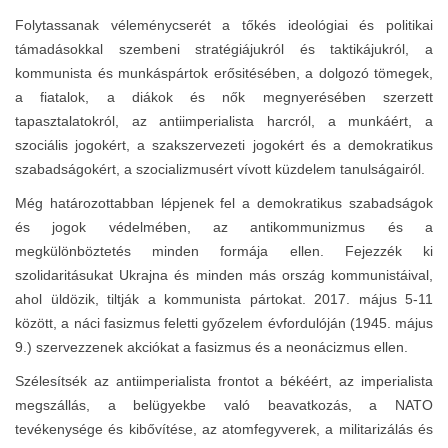
Folytassanak véleménycserét a tőkés ideológiai és politikai
támadásokkal szembeni stratégiájukról és taktikájukról, a
kommunista és munkáspártok erősitésében, a dolgozó tömegek,
a fiatalok, a diákok és nők megnyerésében szerzett
tapasztalatokról, az antiimperialista harcról, a munkáért, a
szociális jogokért, a szakszervezeti jogokért és a demokratikus
szabadságokért, a szocializmusért vívott küzdelem tanulságairól.
Még határozottabban lépjenek fel a demokratikus szabadságok
és jogok védelmében, az antikommunizmus és a
megkülönböztetés minden formája ellen. Fejezzék ki
szolidaritásukat Ukrajna és minden más ország kommunistáival,
ahol üldözik, tiltják a kommunista pártokat. 2017. május 5-11
között, a náci fasizmus feletti győzelem évfordulóján (1945. május
9.) szervezzenek akciókat a fasizmus és a neonácizmus ellen.
Szélesítsék az antiimperialista frontot a békéért, az imperialista
megszállás, a belügyekbe való beavatkozás, a NATO
tevékenysége és kibővítése, az atomfegyverek, a militarizálás és