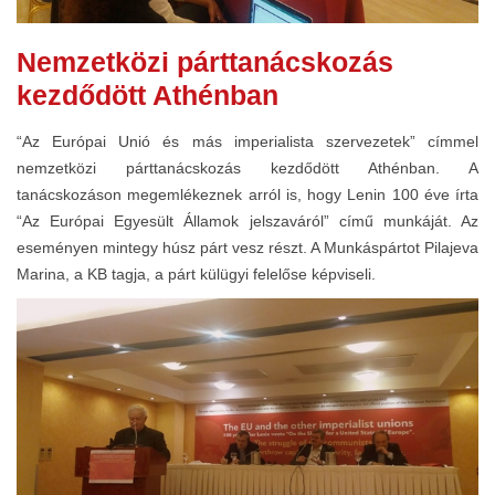
Nemzetközi párttanácskozás
kezdődött Athénban
“Az Európai Unió és más imperialista szervezetek” címmel
nemzetközi párttanácskozás kezdődött Athénban. A
tanácskozáson megemlékeznek arról is, hogy Lenin 100 éve írta
“Az Európai Egyesült Államok jelszaváról” című munkáját. Az
eseményen mintegy húsz párt vesz részt. A Munkáspártot Pilajeva
Marina, a KB tagja, a párt külügyi felelőse képviseli.