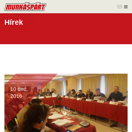
Hírek
10 dec.
2016