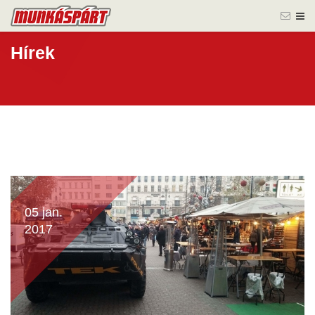
Hírek
05 jan.
2017