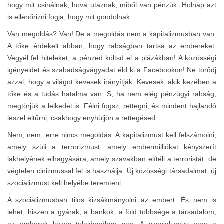
hogy mit csinálnak, hova utaznak, miből van pénzük. Holnap azt
is ellenőrizni fogja, hogy mit gondolnak.
Van megoldás? Van! De a megoldás nem a kapitalizmusban van.
A tőke érdekelt abban, hogy rabságban tartsa az embereket.
Vegyél fel hiteleket, a pénzed költsd el a plázákban! A közösségi
igényeidet és szabadságvágyadat éld ki a Facebookon! Ne törődj
azzal, hogy a világot kevesek irányítják. Kevesek, akik kezében a
tőke és a tudás hatalma van. S, ha nem elég pénzügyi rabság,
megtörjük a lelkedet is. Félni fogsz, rettegni, és mindent hajlandó
leszel eltűrni, csakhogy enyhüljön a rettegésed.
Nem, nem, erre nincs megoldás. A kapitalizmust kell felszámolni,
amely szüli a terrorizmust, amely embermilliókat kényszerít
lakhelyének elhagyására, amely szavakban elítéli a terroristát, de
végtelen cinizmussal fel is használja. Új közösségi társadalmat, új
szocializmust kell helyébe teremteni.
A szocializmusban tilos kizsákmányolni az embert. És nem is
lehet, hiszen a gyárak, a bankok, a föld többsége a társadalom,
az emberek közös tulajdonában van. A szocializmus nem a