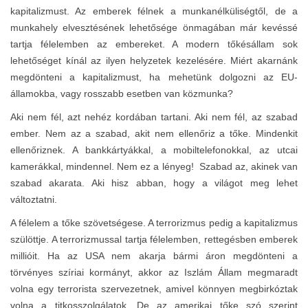
kapitalizmust. Az emberek félnek a munkanélküliségtől, de a
munkahely elvesztésének lehetősége önmagában már kevéssé
tartja félelemben az embereket. A modern tőkésállam sok
lehetőséget kínál az ilyen helyzetek kezelésére. Miért akarnánk
megdönteni a kapitalizmust, ha mehetünk dolgozni az EU-
államokba, vagy rosszabb esetben van közmunka?
Aki nem fél, azt nehéz kordában tartani. Aki nem fél, az szabad
ember. Nem az a szabad, akit nem ellenőriz a tőke. Mindenkit
ellenőriznek. A bankkártyákkal, a mobiltelefonokkal, az utcai
kamerákkal, mindennel. Nem ez a lényeg! Szabad az, akinek van
szabad akarata. Aki hisz abban, hogy a világot meg lehet
változtatni.
A félelem a tőke szövetségese. A terrorizmus pedig a kapitalizmus
szülöttje. A terrorizmussal tartja félelemben, rettegésben emberek
millióit. Ha az USA nem akarja bármi áron megdönteni a
törvényes szíriai kormányt, akkor az Iszlám Állam megmaradt
volna egy terrorista szervezetnek, amivel könnyen megbirkóztak
volna a titkosszolgálatok, De az amerikai tőke szó szerint