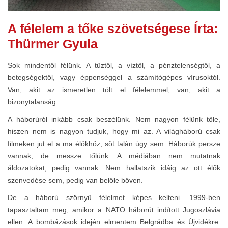
A félelem a tőke szövetségese Írta:
Thürmer Gyula
Sok mindentől félünk. A tűztől, a víztől, a pénztelenségtől, a
betegségektől, vagy éppenséggel a számítógépes vírusoktól.
Van, akit az ismeretlen tölt el félelemmel, van, akit a
bizonytalanság.
A háborúról inkább csak beszélünk. Nem nagyon félünk tőle,
hiszen nem is nagyon tudjuk, hogy mi az. A világháború csak
filmeken jut el a ma élőkhöz, sőt talán úgy sem. Háborúk persze
vannak, de messze tőlünk. A médiában nem mutatnak
áldozatokat, pedig vannak. Nem hallatszik idáig az ott élők
szenvedése sem, pedig van belőle bőven.
De a háború szörnyű félelmet képes kelteni. 1999-ben
tapasztaltam meg, amikor a NATO háborút indított Jugoszlávia
ellen. A bombázások idején elmentem Belgrádba és Újvidékre.