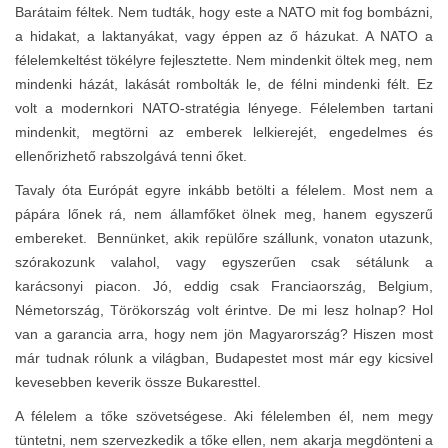
Barátaim féltek. Nem tudták, hogy este a NATO mit fog bombázni,
a hidakat, a laktanyákat, vagy éppen az ő házukat. A NATO a
félelemkeltést tökélyre fejlesztette. Nem mindenkit öltek meg, nem
mindenki házát, lakását rombolták le, de félni mindenki félt. Ez
volt a modernkori NATO-stratégia lényege. Félelemben tartani
mindenkit, megtörni az emberek lelkierejét, engedelmes és
ellenőrizhető rabszolgává tenni őket.
Tavaly óta Európát egyre inkább betölti a félelem. Most nem a
pápára lőnek rá, nem államfőket ölnek meg, hanem egyszerű
embereket. Bennünket, akik repülőre szállunk, vonaton utazunk,
szórakozunk valahol, vagy egyszerűen csak sétálunk a
karácsonyi piacon. Jó, eddig csak Franciaország, Belgium,
Németország, Törökország volt érintve. De mi lesz holnap? Hol
van a garancia arra, hogy nem jön Magyarország? Hiszen most
már tudnak rólunk a világban, Budapestet most már egy kicsivel
kevesebben keverik össze Bukaresttel.
A félelem a tőke szövetségese. Aki félelemben él, nem megy
tüntetni, nem szervezkedik a tőke ellen, nem akarja megdönteni a