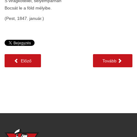
S virágkötéllel, selyempárnán
Bocsát le a föld mélyibe.
(Pest, 1847. január.)
Előző
Tovább