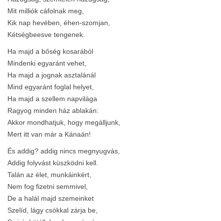
Mit milliók cáfolnak meg,
Kik nap hevében, éhen-szomjan,
Kétségbeesve tengenek.
Ha majd a bőség kosarából
Mindenki egyaránt vehet,
Ha majd a jognak asztalánál
Mind egyaránt foglal helyet,
Ha majd a szellem napvilága
Ragyog minden ház ablakán:
Akkor mondhatjuk, hogy megálljunk,
Mert itt van már a Kánaán!
És addig? addig nincs megnyugvás,
Addig folyvást küszködni kell. 
Talán az élet, munkáinkért,
Nem fog fizetni semmivel,
De a halál majd szemeinket
Szelíd, lágy csókkal zárja be,