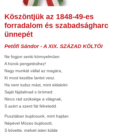
Köszöntjük az 1848-49-es
forradalom és szabadságharc
ünnepét
Petőfi Sándor - A XIX. SZÁZAD KÖLTŐI
Ne fogjon senki könnyelműen
A húrok pengetésihez!
Nagy munkát vállal az magára,
Ki most kezébe lantot vesz.
Ha nem tudsz mást, mint eldalolni
Saját fájdalmad s örömed:
Nincs rád szüksége a világnak,
S azért a szent fát félretedd.
Pusztában bujdosunk, mint hajdan
Népével Mózes bujdosott,
S követte, melyet isten külde