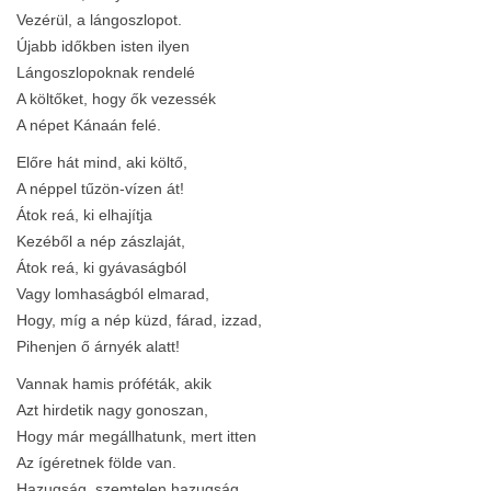
Vezérül, a lángoszlopot.
Újabb időkben isten ilyen
Lángoszlopoknak rendelé
A költőket, hogy ők vezessék
A népet Kánaán felé.
Előre hát mind, aki költő,
A néppel tűzön-vízen át!
Átok reá, ki elhajítja
Kezéből a nép zászlaját,
Átok reá, ki gyávaságból
Vagy lomhaságból elmarad,
Hogy, míg a nép küzd, fárad, izzad,
Pihenjen ő árnyék alatt!
Vannak hamis próféták, akik
Azt hirdetik nagy gonoszan,
Hogy már megállhatunk, mert itten
Az ígéretnek földe van.
Hazugság, szemtelen hazugság,