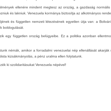
mények ellenére mindent megtesz az ország, a gazdaság normális mű
zniuk és lakniuk. Venezuela kormánya biztosítja az alkotmányos rendet
ének és független nemzeti létezésének egyetlen útja van: a Bolivár
ek boldogulását.
ik egy független ország belügyeibe. Ez a politika azonban ellentmon
k némák, amikor a forradalmi venezuelai nép ellenállását akarják me
lista kizsákmányolás, a pénz uralma ellen folytatunk.
zzék ki szolidaritásukat Venezuela népével!