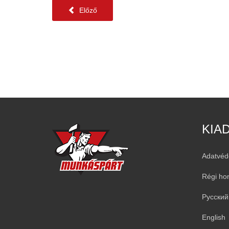
Előző
KIA
Adatvéd
Régi ho
Русский
English