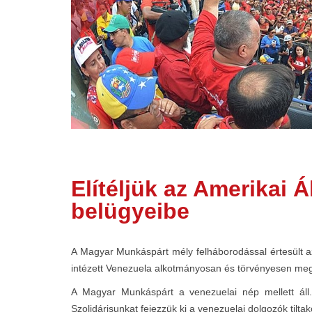
Elítéljük az Amerikai
belügyeibe
A Magyar Munkáspárt mély felháborodással értesült az
intézett Venezuela alkotmányosan és törvényesen megv
A Magyar Munkáspárt a venezuelai nép mellett áll
Szolidárisunkat fejezzük ki a venezuelai dolgozók tilt