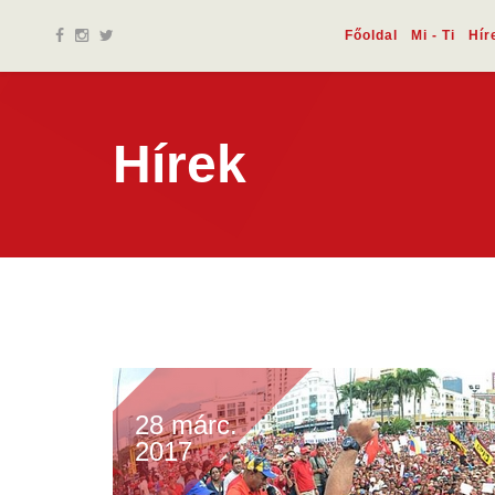
Főoldal
Mi - Ti
Hír
Hírek
28 márc.
2017