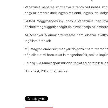
Venezuela népe és kormánya a rendkívül nehéz körül
hogy az embereknek legyen mit enni, legyen, hol dolgo
Szilárd meggyőződésünk, hogy a venezuelai nép jövőj
őrizheti meg függetlenségét és biztosíthatja az ember
Az Amerikai Államok Szervezete nem először avatkoz
tagállam érdekeit.
Mi, magyar emberek, magyar dolgozók nem maradhatun
nép ellen a mi harcunkat is megnehezítik, amit a kapita
Felhívjuk a Munkáspárt minden tagját és barátait: feje
Budapest, 2017. március 27.