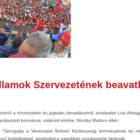
 Államok Szervezetének beava
okról a törvénytelen és jogtalan támadásokról, amelyeket Luis Almag
álasztott kormánya, valamint elnöke, Nicolás Maduro ellen.
. Támogatja a Venezuelai Bolivári Köztársaság kormányának és nép
akozó tüntetéseivel, amelyeket e napokban országszerte tartanak.