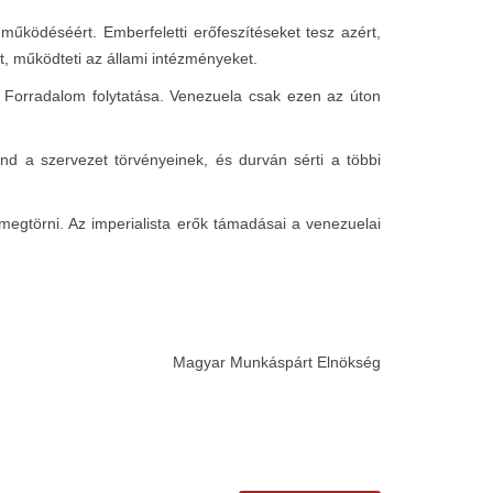
ködéséért. Emberfeletti erőfeszítéseket tesz azért,
, működteti az állami intézményeket.
i Forradalom folytatása. Venezuela csak ezen az úton
d a szervezet törvényeinek, és durván sérti a többi
gtörni. Az imperialista erők támadásai a venezuelai
Magyar Munkáspárt Elnökség