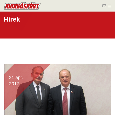
Hírek
21 ápr.
2017