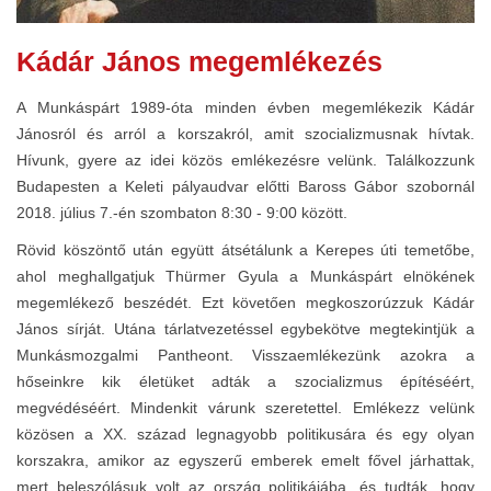
Kádár János megemlékezés
A Munkáspárt 1989-óta minden évben megemlékezik Kádár
Jánosról és arról a korszakról, amit szocializmusnak hívtak.
Hívunk, gyere az idei közös emlékezésre velünk. Találkozzunk
Budapesten a Keleti pályaudvar előtti Baross Gábor szobornál
2018. július 7.-én szombaton 8:30 - 9:00 között.
Rövid köszöntő után együtt átsétálunk a Kerepes úti temetőbe,
ahol meghallgatjuk Thürmer Gyula a Munkáspárt elnökének
megemlékező beszédét. Ezt követően megkoszorúzzuk Kádár
János sírját. Utána tárlatvezetéssel egybekötve megtekintjük a
Munkásmozgalmi Pantheont. Visszaemlékezünk azokra a
hőseinkre kik életüket adták a szocializmus építéséért,
megvédéséért. Mindenkit várunk szeretettel. Emlékezz velünk
közösen a XX. század legnagyobb politikusára és egy olyan
korszakra, amikor az egyszerű emberek emelt fővel járhattak,
mert beleszólásuk volt az ország politikájába, és tudták, hogy