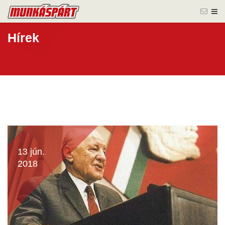
Hírek
13 jún.
2018