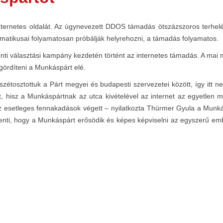
ternetes oldalát. Az úgynevezett DDOS támadás ötszázszoros terhelés
ormatikusai folyamatosan próbálják helyrehozni, a támadás folyamatos.
ti választási kampány kezdetén történt az internetes támadás. A mai m
gördíteni a Munkáspárt elé.
e szétosztottuk a Párt megyei és budapesti szervezetei között, így it
 hisz a Munkáspártnak az utca kivételével az internet az egyetlen meg
az esetleges fennakadások végett – nyilatkozta Thürmer Gyula a Munká
jelenti, hogy a Munkáspárt erősödik és képes képviselni az egyszerű emb