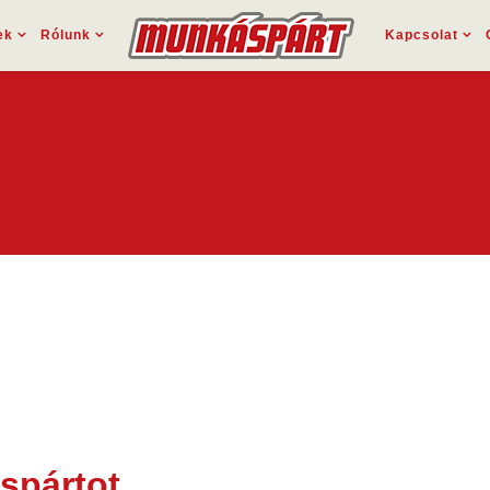
ek
Rólunk
Kapcsolat
spártot