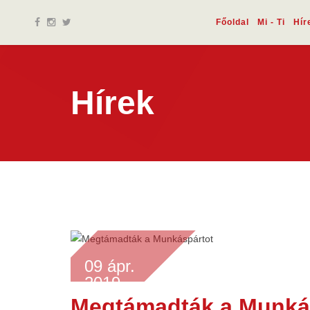
Főoldal
Mi - Ti
Hír
Hírek
09 ápr.
2019
Megtámadták a Munká