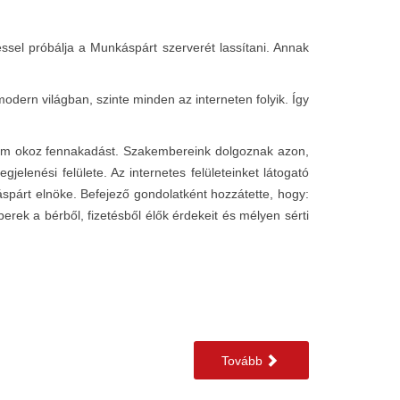
sel próbálja a Munkáspárt szerverét lassítani. Annak
odern világban, szinte minden az interneten folyik. Így
t nem okoz fennakadást. Szakembereink dolgoznak azon,
jelenési felülete. Az internetes felületeinket látogató
spárt elnöke. Befejező gondolatként hozzátette, hogy:
erek a bérből, fizetésből élők érdekeit és mélyen sérti
Tovább