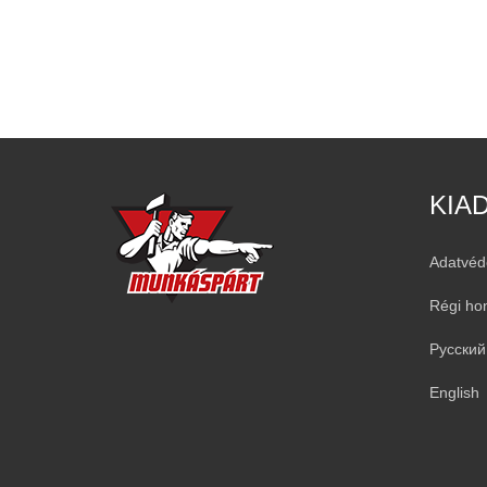
KIA
Adatvéd
Régi ho
Русский
English