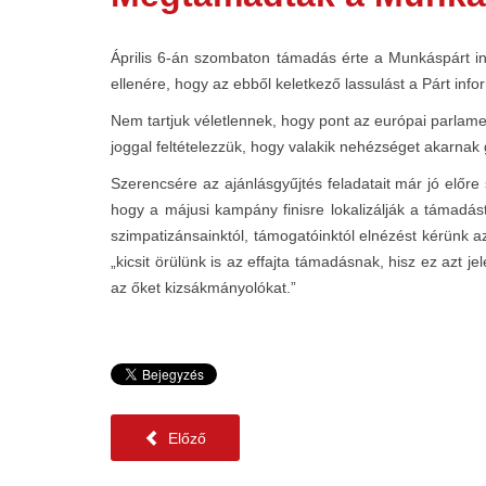
Április 6-án szombaton támadás érte a Munkáspárt in
ellenére, hogy az ebből keletkező lassulást a Párt inf
Nem tartjuk véletlennek, hogy pont az európai parlamen
joggal feltételezzük, hogy valakik nehézséget akarnak 
Szerencsére az ajánlásgyűjtés feladatait már jó előr
hogy a májusi kampány finisre lokalizálják a támadást,
szimpatizánsainktól, támogatóinktól elnézést kérünk 
„kicsit örülünk is az effajta támadásnak, hisz ez azt 
az őket kizsákmányolókat.”
Előző