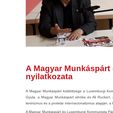
A Magyar Munkáspárt 
nyilatkozata
A Magyar Munkáspárt küldöttsége a Luxemburgi Komm
Gyula, a Magyar Munkáspárt elnöke és Ali Ruckert, a
leninizmus és a proletár internacionalizmus alapján
A Magyar Munkáspárt és Luxemburgi Kommunista Párt ré