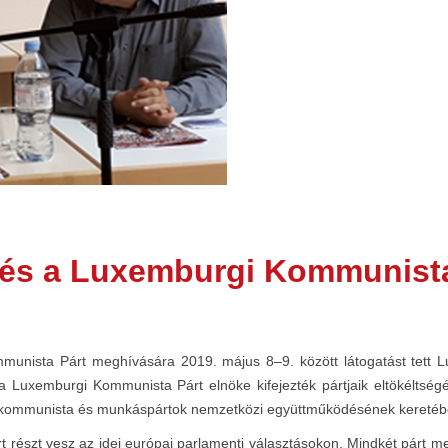
és a Luxemburgi Kommunista
unista Párt meghívására 2019. május 8–9. között látogatást tett
 Luxemburgi Kommunista Párt elnöke kifejezték pártjaik eltökéltségét
, a kommunista és munkáspártok nemzetközi együttműködésének keretéb
szt vesz az idei európai parlamenti választásokon. Mindkét párt meg