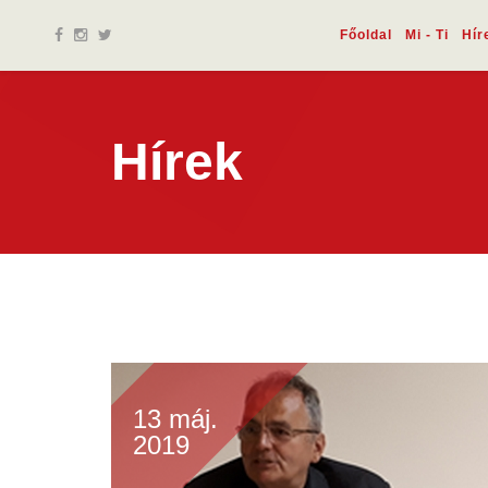
Főoldal
Mi - Ti
Hír
Hírek
13 máj.
2019