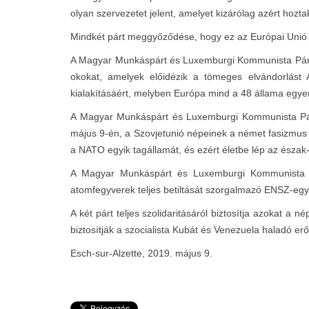
olyan szervezetet jelent, amelyet kizárólag azért hozt
Mindkét párt meggyőződése, hogy ez az Európai Unió n
A Magyar Munkáspárt és Luxemburgi Kommunista Párt küz
okokat, amelyek előidézik a tömeges elvándorlást A
kialakításáért, melyben Európa mind a 48 állama egye
A Magyar Munkáspárt és Luxemburgi Kommunista Párt f
május 9-én, a Szovjetunió népeinek a német fasizmus f
a NATO egyik tagállamát, és ezért életbe lép az észak-
A Magyar Munkáspárt és Luxemburgi Kommunista Pár
atomfegyverek teljes betiltását szorgalmazó ENSZ-e
A két párt teljes szolidaritásáról biztosítja azokat a
biztosítják a szocialista Kubát és Venezuela haladó erői
Esch-sur-Alzette, 2019. május 9.