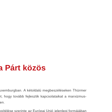
 Párt közös
 Luxemburgban. A kétoldalú megbeszéléseken Thürmer
, hogy tovább fejlesztik kapcsolataikat a marxizmus-
en.
ítélése szerinte az Európai Unió jelenlegi formájában