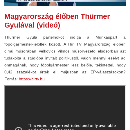
Magyarország élőben Thürmer
Gyulával (videó)
Thürmer Gyula pártelnököt indítja a Munkáspárt a
főpolgármester-jelöltek között. A Hír TV Magyarország élőben
című műsorában Velkovics Vilmos műsorvezető elsősorban azt
tudakolta a stúdióba invitált politikustól, vajon mennyi esélyt ad
önmagának, hogy főpolgármester lesz belőle, tekintettel, hogy
0,42 százalékot értek el májusban az EP-választásokon?
Forrás:
https://hirtv.hu