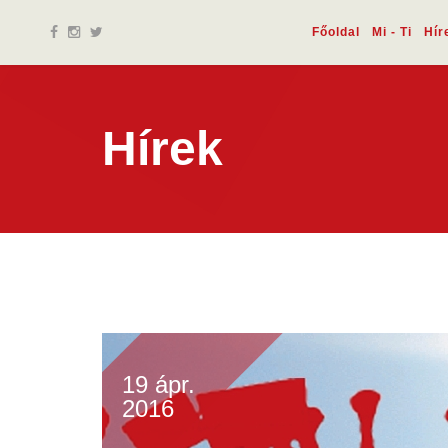
Főoldal
Mi - Ti
Hír
Hírek
19 ápr.
2016