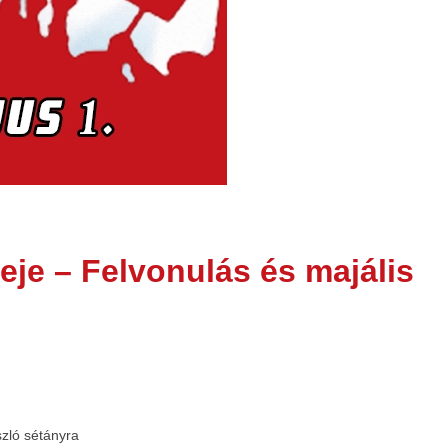
eje – Felvonulás és majális
szló sétányra