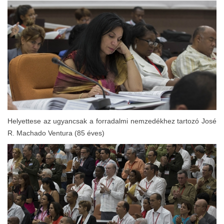
Helyettese az ugyancsak a forradalmi nemzedékhez tartozó José
R. Machado Ventura (85 éves)