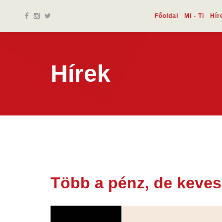
Főoldal
Mi - Ti
Hír
Hírek
Több a pénz, de keves
28 okt.
2022