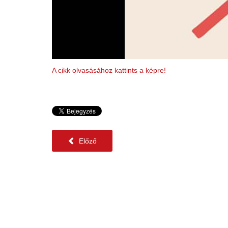
A cikk olvasásához kattints a képre!
Előző