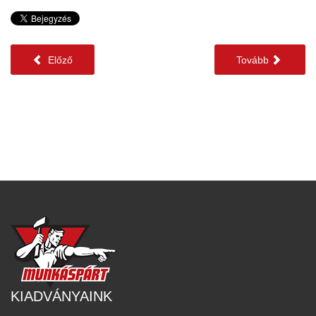
Előző
Tovább
KIADVÁNYAINK