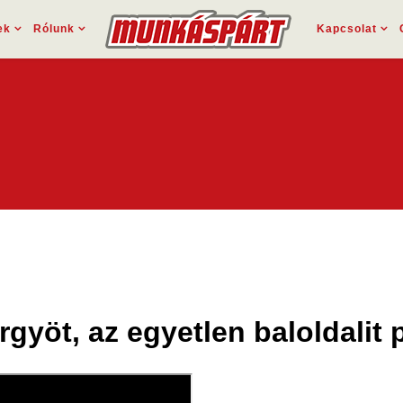
ek
Rólunk
Kapcsolat
gyöt, az egyetlen baloldalit