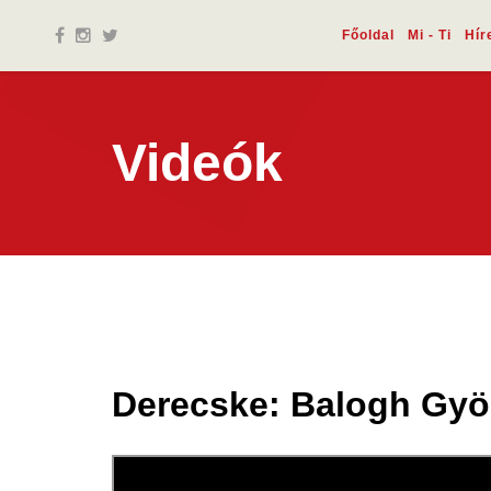
Főoldal
Mi - Ti
Hír
Videók
Derecske: Balogh Györ
23 szept.
2022