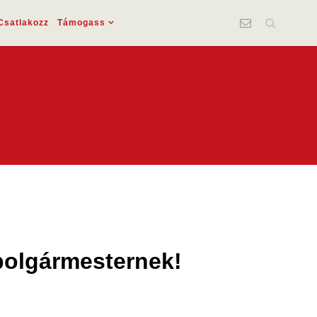
Csatlakozz
Támogass
 polgármesternek!