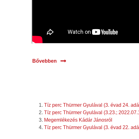
Bővebben
Tíz perc Thürmer Gyulával (3. évad 24. adá
Tíz perc Thürmer Gyulával (3.23.; 2022.07.
Megemlékezés Kádár Jánosról
Tíz perc Thürmer Gyulával (3. évad 22. adá