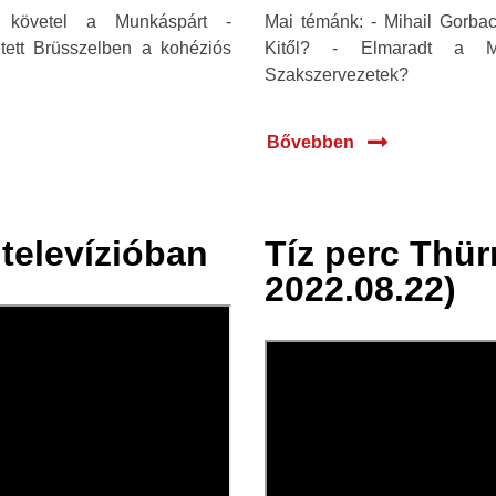
t követel a Munkáspárt -
Mai témánk: - Mihail Gorba
tett Brüsszelben a kohéziós
Kitől? - Elmaradt a Mo
Szakszervezetek?
Bővebben
televízióban
Tíz perc Thür
23 aug.
2022.08.22)
2022