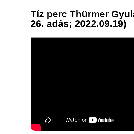
Tíz perc Thürmer Gyul
20 szept.
26. adás; 2022.09.19)
2022