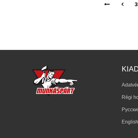
3
KIA
Adatvé
Régi h
Русски
Englis