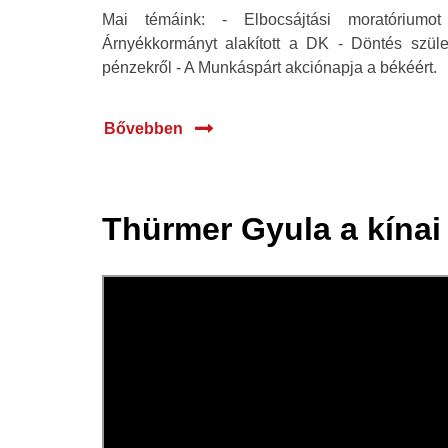
Mai témáink: - Elbocsájtási moratóriumo
Árnyékkormányt alakított a DK - Döntés szüle
pénzekről - A Munkáspárt akciónapja a békéért.
Bővebben
Thürmer Gyula a kínai 
06 szept.
2022