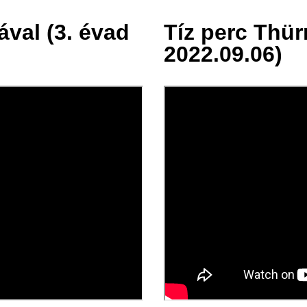
ával (3. évad
Tíz perc Thür
07 szept.
2022.09.06)
2022