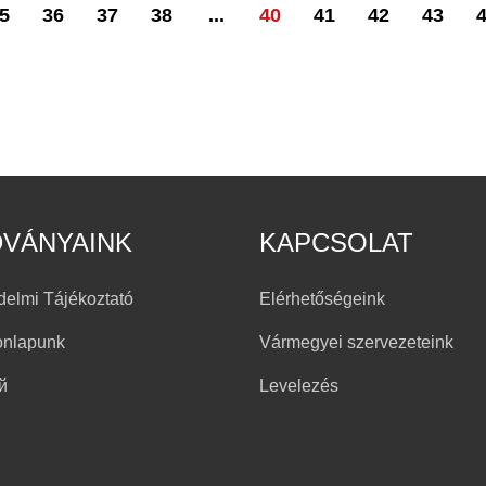
5
36
37
38
...
40
41
42
43
DVÁNYAINK
KAPCSOLAT
delmi Tájékoztató
Elérhetőségeink
onlapunk
Vármegyei szervezeteink
й
Levelezés
h