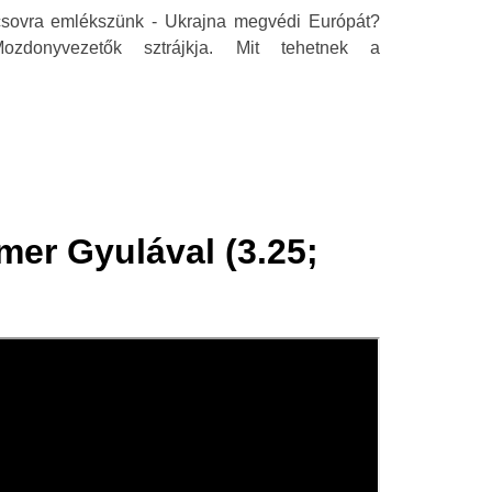
csovra emlékszünk - Ukrajna megvédi Európát?
zdonyvezetők sztrájkja. Mit tehetnek a
mer Gyulával (3.25;