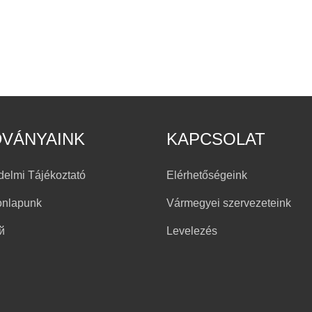
DVÁNYAINK
KAPCSOLAT
delmi Tájékoztató
Elérhetőségeink
onlapunk
Vármegyei szervezeteink
й
Levelezés
h