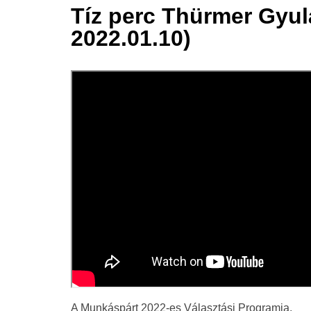
Tíz perc Thürmer Gyulá
11 jan.
2022.01.10)
2022
A Munkáspárt 2022-es Választási Programja.