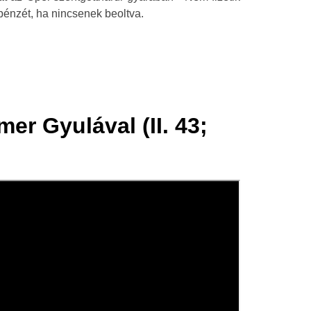
énzét, ha nincsenek beoltva.
mer Gyulával (II. 43;