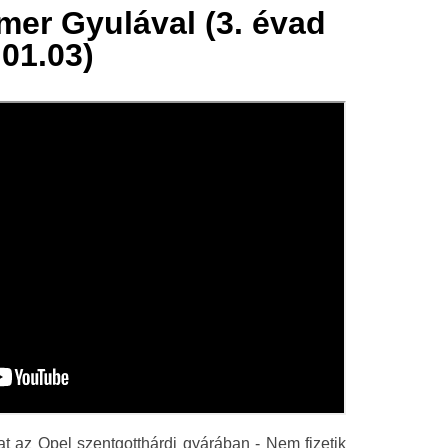
mer Gyulával (3. évad
.01.03)
at az Opel szentgotthárdi gyárában - Nem fizetik