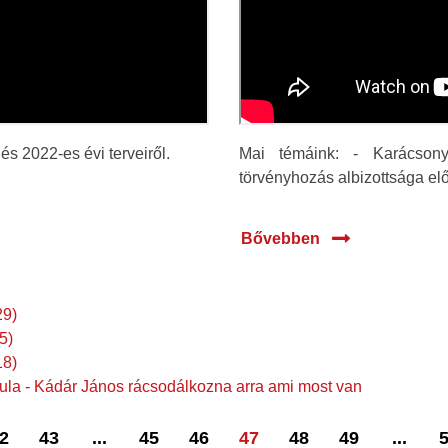
s 2022-es évi terveiről.
Mai témáink: - Karácsony
törvényhozás albizottsága elő
Bővebben
29)
5)
18)
la - Kádár János rácsodálkozna arra ami most van
2
43
...
45
46
47
48
49
...