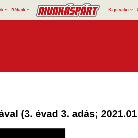
ek
Rólunk
Kapcsolat
val (3. évad 3. adás; 2021.01