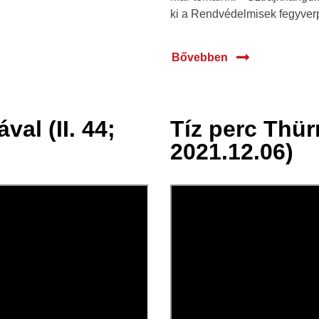
ki a Rendvédelmisek fegyverp
Bővebben
al (II. 44;
Tíz perc Thür
07 dec.
2021.12.06)
2021