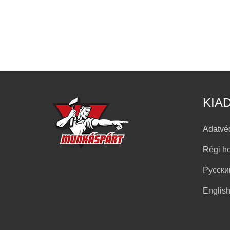
KIA
Adatvé
Régi h
Русски
Englis