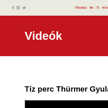
Főoldal
Mi - Ti
Hír
Videók
Tíz perc Thürmer Gyulá
17 jan.
2022