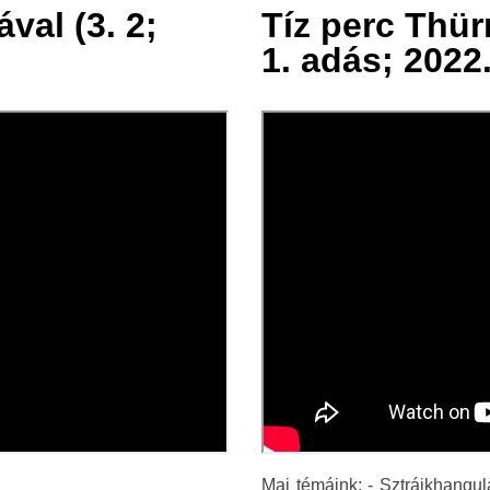
val (3. 2;
Tíz perc Thür
04 jan.
1. adás; 2022
2022
Mai témáink: - Sztrájkhangul