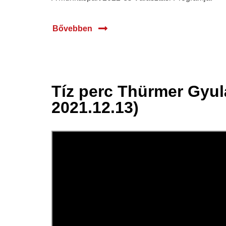
Bővebben
Tíz perc Thürmer Gyuláv
14 dec.
2021.12.13)
2021