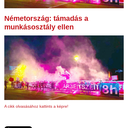
Németország: támadás a
munkásosztály ellen
A cikk olvasásához kattints a képre!