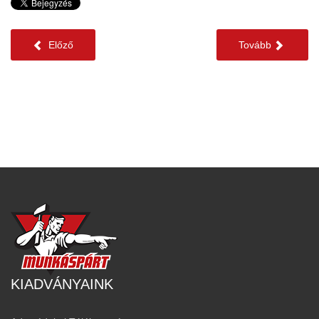
Előző
Tovább
KIADVÁNYAINK