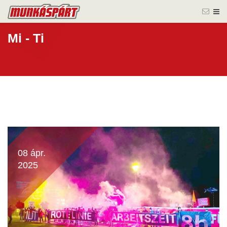
Mi - Ti
08 ápr.
2025