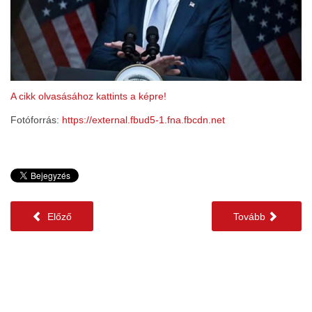
A cikk olvasásához kattints a képre!
Fotóforrás:
https://external.fbud5-1.fna.fbcdn.net
Előző
Tovább