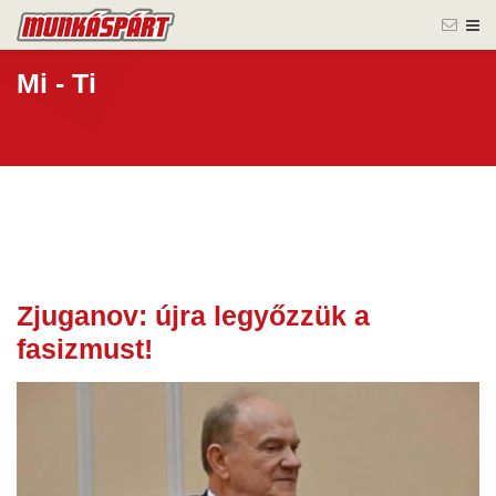
Mi - Ti
Zjuganov: újra legyőzzük a
15 máj.
fasizmust!
2025