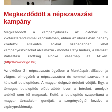
Megkezdődött a népszavazási
kampány
Megkezdődött a kampányidőszak az október 2-i
kvótareferendummal kapcsolatban, ebben az időszakban néhány
kivételtől eltekintve sokkal szabadabban lehet
kampányeszközöket alkalmazni - mondta Patyi András, a Nemzeti
Választási Bizottság elnöke vasárnap az M1-en.
(
http://www.origo.hu
)
Az október 2-i népszavazás ügyében a Munkáspárt álláspontja
világos: elmegyünk a népszavazásra és nemmel szavazunk a
kötelező betelepítésre. A magyar dolgozó érdekét védjük. Egy, a
tömeges betelepítés előbb-utóbb leveri a béreket, amelyek
anélkül sem túl magasak. Kettő, a betelepítés szaporítaná a
magyar társadalom gondjait, a szegénységtől kezdve a
cigányproblémáig.