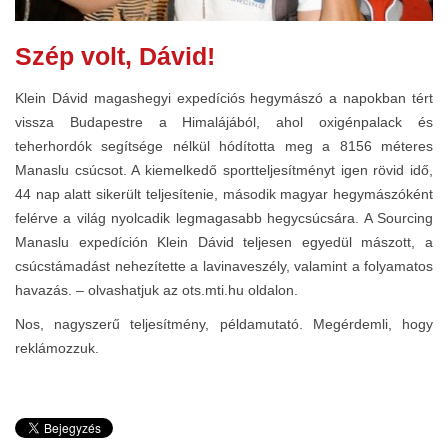
Szép volt, Dávid!
Klein Dávid magashegyi expedíciós hegymászó a napokban tért
vissza Budapestre a Himalájából, ahol oxigénpalack és
teherhordók segítsége nélkül hódította meg a 8156 méteres
Manaslu csúcsot. A kiemelkedő sportteljesítményt igen rövid idő,
44 nap alatt sikerült teljesítenie, második magyar hegymászóként
felérve a világ nyolcadik legmagasabb hegycsúcsára. A Sourcing
Manaslu expedíción Klein Dávid teljesen egyedül mászott, a
csúcstámadást nehezítette a lavinaveszély, valamint a folyamatos
havazás. – olvashatjuk az ots.mti.hu oldalon.
Nos, nagyszerű teljesítmény, példamutató. Megérdemli, hogy
reklámozzuk.