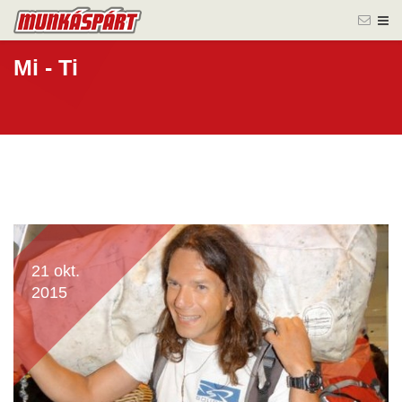
Mi - Ti
21 okt.
2015