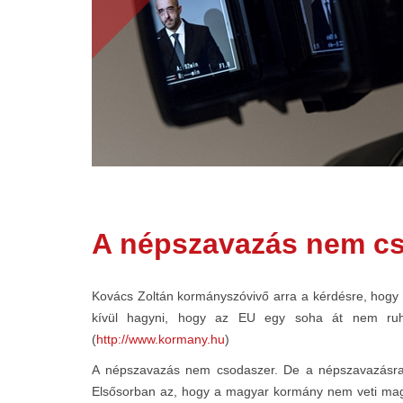
A népszavazás nem cso
Kovács Zoltán kormányszóvivő arra a kérdésre, hogy 
kívül hagyni, hogy az EU egy soha át nem ruház
(
http://www.kormany.hu
)
A népszavazás nem csodaszer. De a népszavazásra
Elsősorban az, hogy a magyar kormány nem veti magát