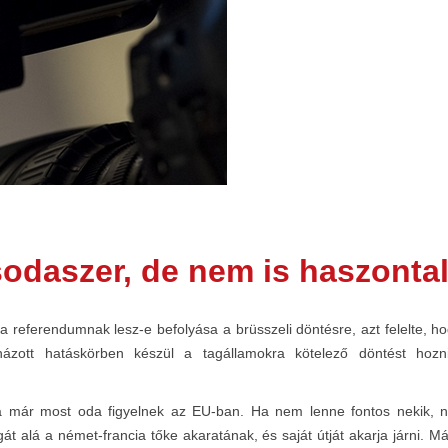
daszer, de nem is haszontal
a referendumnak lesz-e befolyása a brüsszeli döntésre, azt felelte, 
ott hatáskörben készül a tagállamokra kötelező döntést hozni
 már most oda figyelnek az EU-ban. Ha nem lenne fontos nekik, 
 alá a német-francia tőke akaratának, és saját útját akarja járni. 