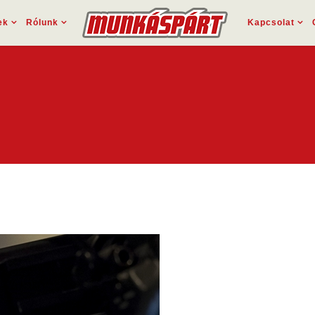
ek
Rólunk
Kapcsolat