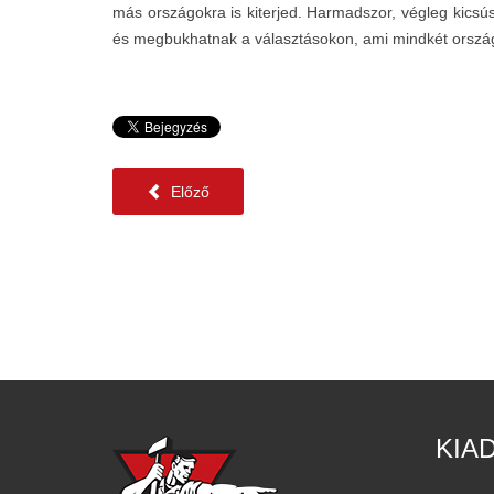
más országokra is kiterjed. Harmadszor, végleg kicsús
és megbukhatnak a választásokon, ami mindkét orszá
Előző
KIA