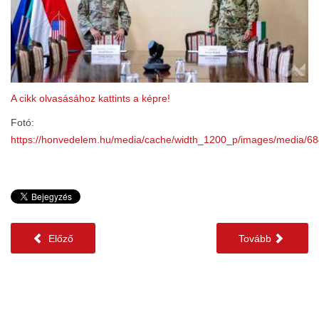
A cikk olvasásához kattints a képre!
Fotó:
https://honvedelem.hu/media/cache/width_1200_p/images/media/6
Előző
Tovább