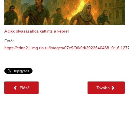
A cikk olvasásához kattints a képre!
Fotó:
https://cdnn21.img.ria.ru/images/07e9/06/0d/2022640468_0:16
Előző
Tovább