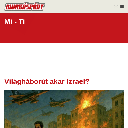
Mi - Ti
Világháborút akar Izrael?
17 jún.
2025