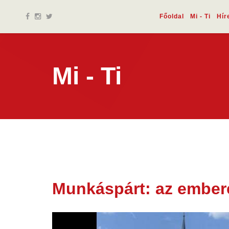
Főoldal
Mi - Ti
Hír
Mi - Ti
Munkáspárt: az embere
25 jún.
2025