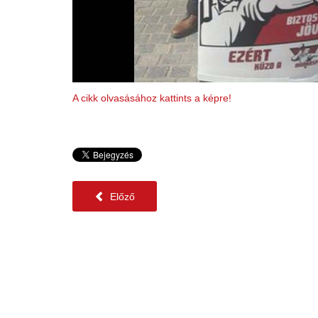
A cikk olvasásához kattints a képre!
Előző