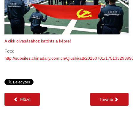
A cikk olvasásához kattints a képre!
Fotó:
http://subsites.chinadaily.com.cn/Qiushi/att/20250701/1751332939
Előző
Tovább