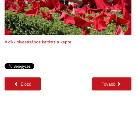
A cikk olvasásához kattints a képre!
Előző
Tovább