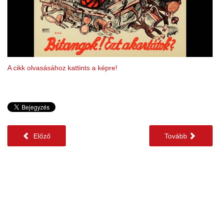
A cikk olvasásához kattints a képre!
Előző
Tovább