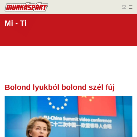
Mi - Ti
Bolond lyukból bolond szél fúj
11 júl.
2025