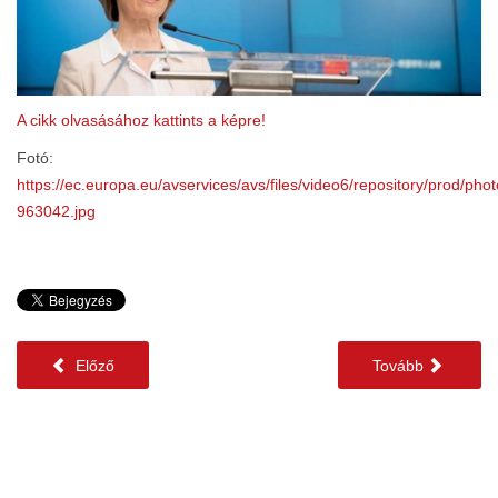
A cikk olvasásához kattints a képre!
Fotó:
https://ec.europa.eu/avservices/avs/files/video6/repository/prod/pho
963042.jpg
Előző
Tovább