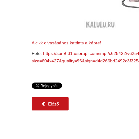
A cikk olvasásához kattints a képre!
Fotó:
https://sun9-31.userapi.com/impf/c625422/v62
size=604x427&quality=96&sign=d4d266bd2492c3f
Előző