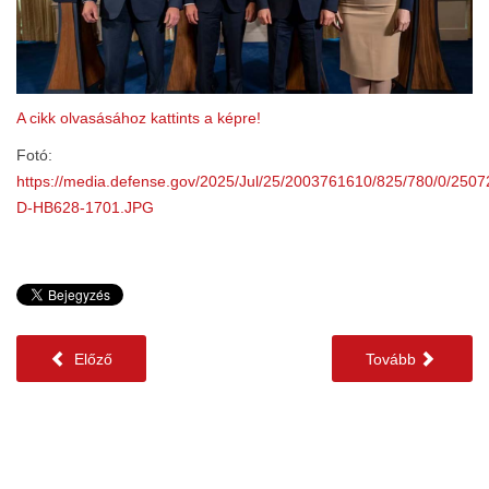
A cikk olvasásához kattints a képre!
Fotó:
https://media.defense.gov/2025/Jul/25/2003761610/825/780/0/2507
D-HB628-1701.JPG
Előző
Tovább