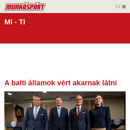
Mi - Ti
A balti államok vért akarnak látni
30 júl.
2025