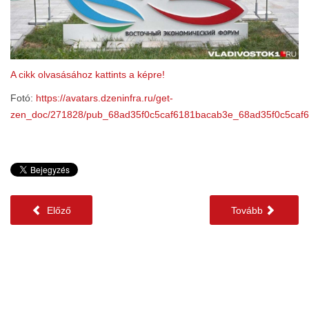
A cikk olvasásához kattints a képre!
Fotó:
https://avatars.dzeninfra.ru/get-
zen_doc/271828/pub_68ad35f0c5caf6181bacab3e_68ad35f0c5caf6
Előző
Tovább