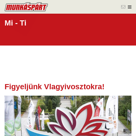
Mi - Ti
Figyeljünk Vlagyivosztokra!
26 aug.
2025