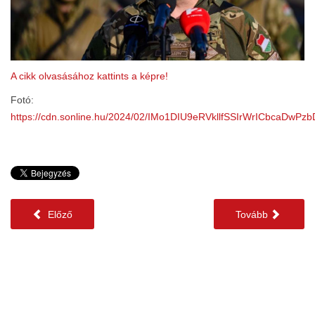
A cikk olvasásához kattints a képre!
Fotó:
https://cdn.sonline.hu/2024/02/IMo1DIU9eRVkllfSSIrWrICbca
Előző
Tovább