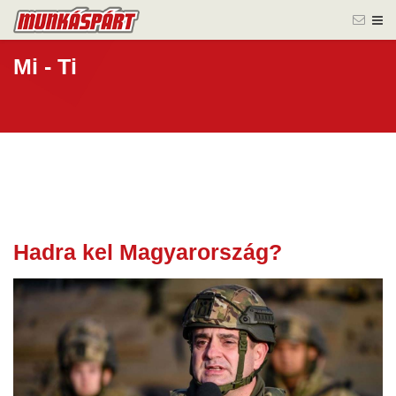
Mi - Ti
Hadra kel Magyarország?
04 szept.
2025