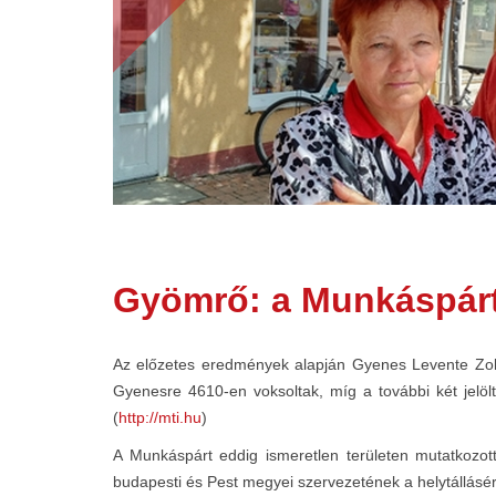
Gyömrő: a Munkáspárt 
Az előzetes eredmények alapján Gyenes Levente Zolt
Gyenesre 4610-en voksoltak, míg a további két jelöl
(
http://mti.hu
)
A Munkáspárt eddig ismeretlen területen mutatkozot
budapesti és Pest megyei szervezetének a helytállásér