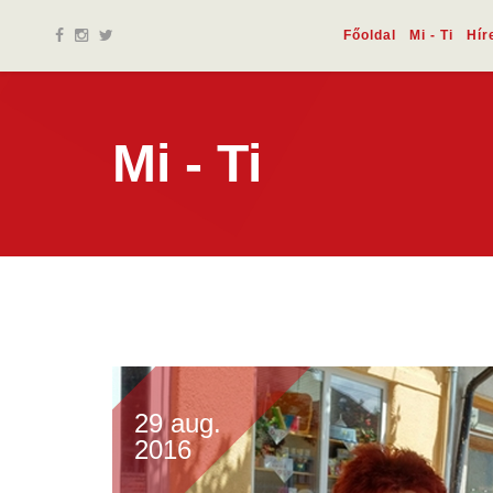
Főoldal
Mi - Ti
Hír
Mi - Ti
29 aug.
2016