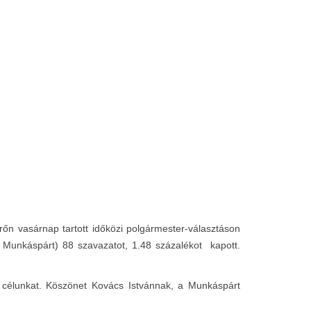
n vasárnap tartott időközi polgármester-választáson
r Munkáspárt) 88 szavazatot, 1.48 százalékot kapott.
k célunkat. Köszönet Kovács Istvánnak, a Munkáspárt