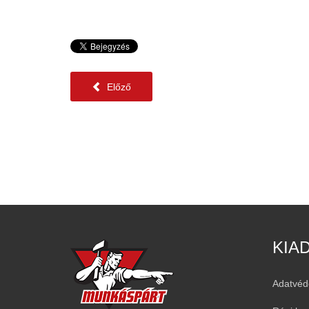
Előző
KIA
Adatvéd