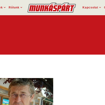
ek
Rólunk
Kapcsolat