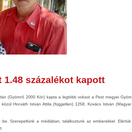
1.48 százalékot kapott
án (Gyömrő 2000 Kör) kapta a legtöbb voksot a Pest megyei Gyömrő
t közül Horváth István Attila (független) 1258, Kovács István (Magya
t be. Szerepeltünk a médiában, találkoztunk az emberekkel. Elértü
t.