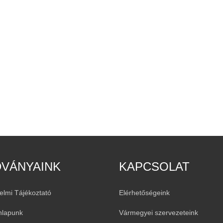
DVÁNYAINK
KAPCSOLAT
elmi Tájékoztató
Elérhetőségeink
nlapunk
Vármegyei szervezeteink