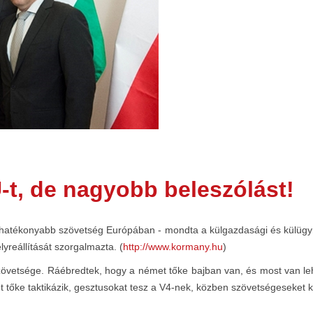
-t, de nagyobb beleszólást!
hatékonyabb szövetség Európában - mondta a külgazdasági és külügymin
yreállítását szorgalmazta. (
http://www.kormany.hu
)
övetsége. Ráébredtek, hogy a német tőke bajban van, és most van lehe
 tőke taktikázik, gesztusokat tesz a V4-nek, közben szövetségeseket k