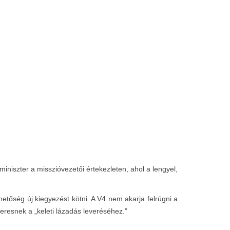
iszter a misszióvezetői értekezleten, ahol a lengyel,
tőség új kiegyezést kötni. A V4 nem akarja felrúgni a
eresnek a „keleti lázadás leveréséhez.”