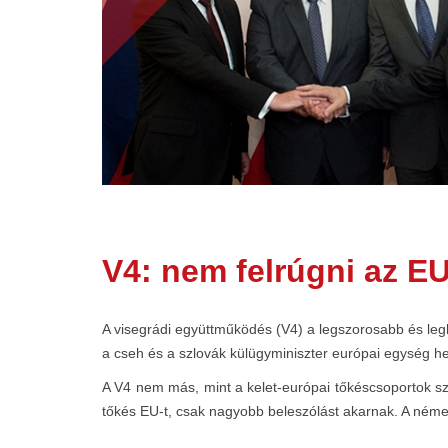
V4: nem felrúgni az EU
A visegrádi együttműködés (V4) a legszorosabb és leg
a cseh és a szlovák külügyminiszter európai egység hel
A V4 nem más, mint a kelet-európai tőkéscsoportok sz
tőkés EU-t, csak nagyobb beleszólást akarnak. A német