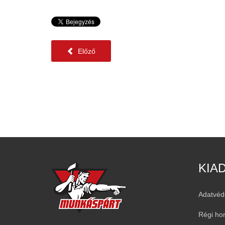
Előző
KIA
Adatvéd
Régi ho