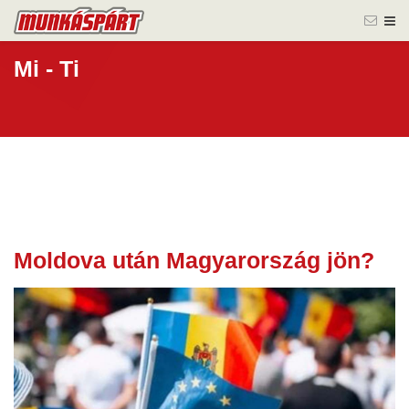
Mi - Ti
Moldova után Magyarország jön?
01 okt.
2025