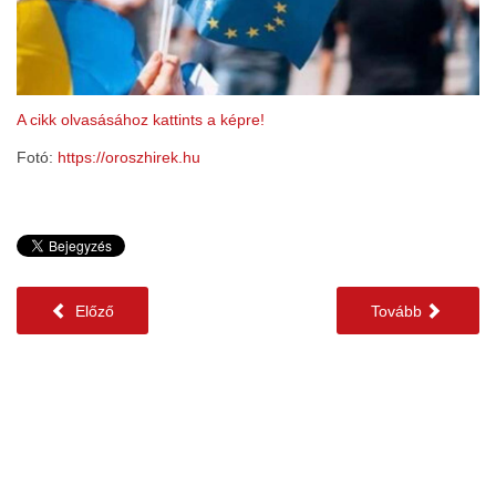
A cikk olvasásához kattints a képre!
Fotó:
https://oroszhirek.hu
Előző
Tovább