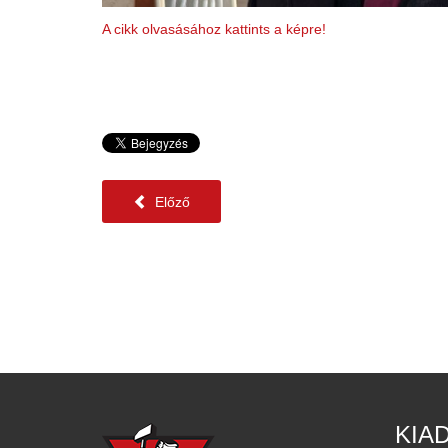
A cikk olvasásához kattints a képre!
Előző
KIA