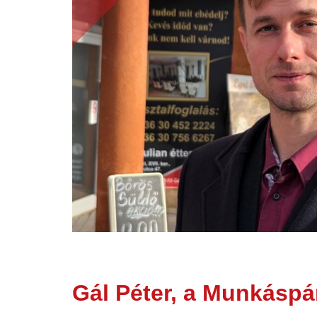
Gál Péter, a Munkáspá