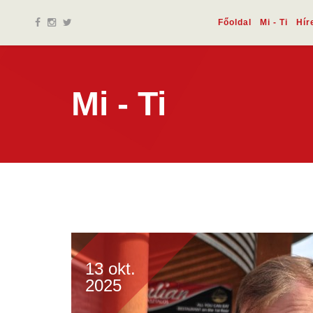
Főoldal
Mi - Ti
Hír
Mi - Ti
13 okt.
2025