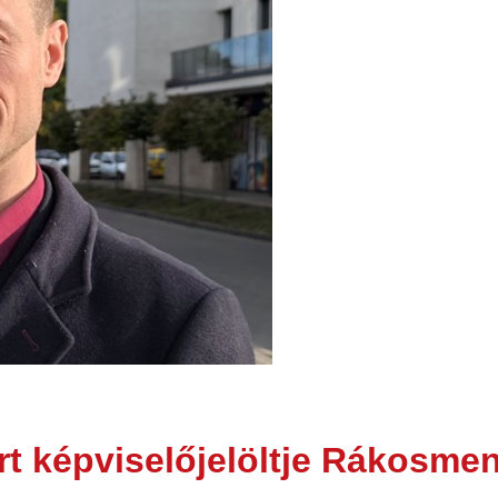
rt képviselőjelöltje Rákosme