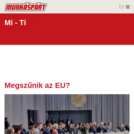
Mi - Ti
Megszűnik az EU?
21 okt.
2025