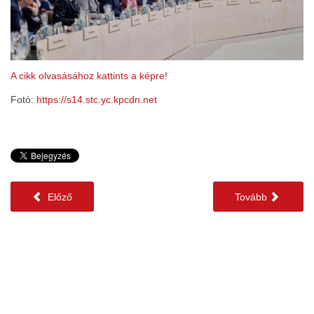
A cikk olvasásához kattints a képre!
Fotó:
https://s14.stc.yc.kpcdn.net
Előző
Tovább