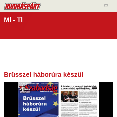
Mi - Ti
Brüsszel háborúra készül
30 nov.
-0001